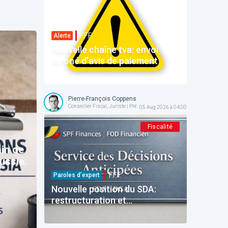
F.F.F.
Alerte
Nouvelle chaîne tva: envoi
erroné d’avis de paiement
Pierre-François Coppens
Conseiller Fiscal, Juriste | Président @ AFPC
05 Aug 2026 à 04:00
Fiscalité
ain de
ussie.
F.F.F.
Paroles d’expert
Nouvelle position du SDA:
restructuration et
reinvestissement