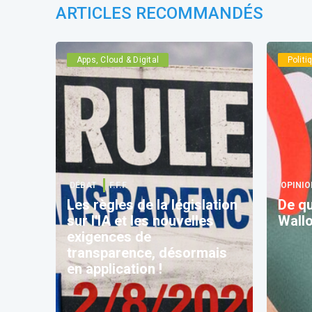
ARTICLES RECOMMANDÉS
Apps, Cloud & Digital
Polit
DÉBAT
F.F.F.
OPINIO
Les règles de la législation
De qu
sur l'IA et les nouvelles
Wallo
exigences de
transparence, désormais
en application !