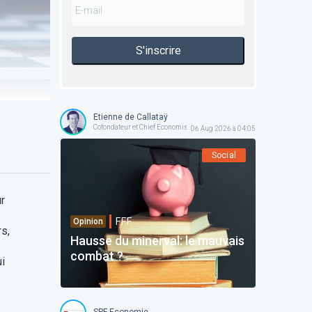
S'inscrire
Etienne de Callataÿ
Cofondateur et Chief Economist @ Orcadia Asset Management
06 Aug 2026 à 04:05
Social
r
F.F.F.
Opinion
s,
Hausse du minerval: le mauvais
combat ?
i
SPF Economie