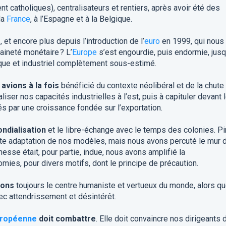
t catholiques), centralisateurs et rentiers, après avoir été des
la
France
, à l’Espagne et à la Belgique.
s
, et encore plus depuis l’introduction de l’
euro
en 1999, qui nous
ineté monétaire ? L’
Europe
s’est engourdie, puis endormie, jusq
que et industriel complètement sous-estimé.
avions à la fois
bénéficié du contexte néolibéral et de la chute
liser nos capacités industrielles à l’est, puis à capituler devant 
s par une croissance fondée sur l’exportation.
ndialisation
et le libre-échange avec le temps des colonies. Pi
ute adaptation de nos modèles, mais nous avons percuté le mur 
esse était, pour partie, indue, nous avons amplifié la
mies, pour divers motifs, dont le principe de précaution.
inons
toujours le centre humaniste et vertueux du monde, alors q
c attendrissement et désintérêt.
uropéenne
doit combattre
. Elle doit convaincre nos dirigeants 