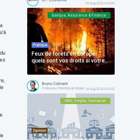
06 Aug 2026 à 04:00
Banque, Assurance & Finance
 a
u’à
F.F.F.
Pratique
 du
Feux de forêts en Europe:
les
quels sont vos droits si votre
voyage est impacté ?
re,
Bruno Colmant
de
Professeur, Membre de l'Académie Royale
06 Aug 2026 à 04:00
GRH, Emploi, formation
ue
F.F.F.
Opinion
de
Quelles études choisir en