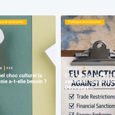
ique et économie
Politique et économie
N
F.F.F.
PRATIQUE
F.F.F.
el choc culturel la
L'UE adopte le 21e tr
nie a-t-elle besoin ?
sanctions contre la R
Décodage ...