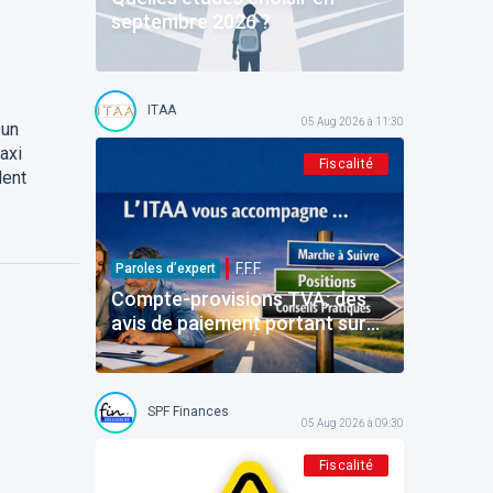
septembre 2026 ?
ITAA
05 Aug 2026 à 11:30
 un
taxi
Fiscalité
lent
F.F.F.
Paroles d’expert
Compte-provisions TVA: des
avis de paiement portant sur
des montants déjà payés
SPF Finances
05 Aug 2026 à 09:30
Fiscalité