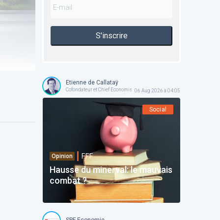
S'inscrire
Etienne de Callataÿ
Cofondateur et Chief Economist @ Orcadia Asset Management
06 Aug 2026 à 04:05
Social
F.F.F.
Opinion
Hausse du minerval: le mauvais
combat ?
SPF Economie