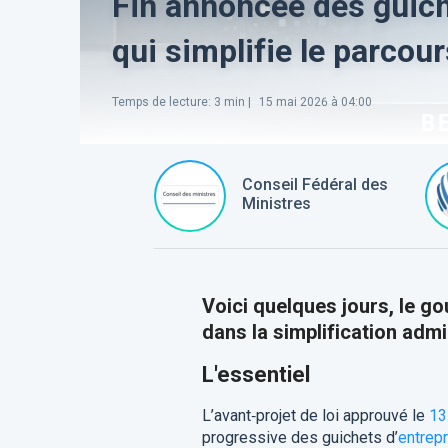
Fin annoncée des guich
qui simplifie le parco
Temps de lecture
:
3
min |
15 mai 2026 à 04:00
Conseil Fédéral des
Ministres
Voici quelques jours, le g
dans la simplification adm
L'essentiel
L’avant‑projet de loi approuvé le
13
progressive des guichets d’
entrep