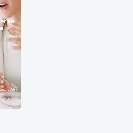
er en
ne
octors Belux
e
3
min