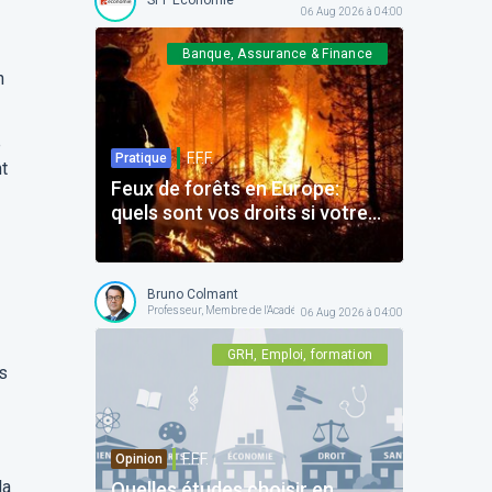
06 Aug 2026 à 04:00
Banque, Assurance & Finance
n
e
F.F.F.
Pratique
t
Feux de forêts en Europe:
quels sont vos droits si votre
voyage est impacté ?
Bruno Colmant
Professeur, Membre de l'Académie Royale
06 Aug 2026 à 04:00
GRH, Emploi, formation
s
F.F.F.
Opinion
la
Quelles études choisir en