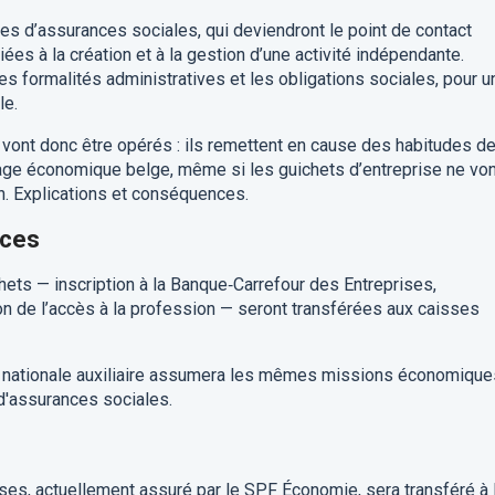
sses d’assurances sociales, qui deviendront le point de contact
ées à la création et à la gestion d’une activité indépendante.
 les formalités administratives et les obligations sociales, pour u
le.
vont donc être opérés : ils remettent en cause des habitudes d
age économique belge, même si les guichets d’entreprise ne von
in. Explications et conséquences.
nces
hets — inscription à la Banque‑Carrefour des Entreprises,
tion de l’accès à la profession — seront transférées aux caisses
sse nationale auxiliaire assumera les mêmes missions économique
 d'assurances sociales.
ises, actuellement assuré par le SPF Économie, sera transféré à 