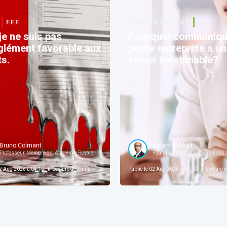
F.F.F.
PAROLES D’EXPERT
F.F.F.
 je ne suis pas
Pourquoi communiqu
glément favorable aux
petite entreprise a u
s.
valeur inestimable?
Bruno Colmant
Aslam Bakkali
Professeur, Membre de l'Académie Royale
Founding Partners @ Business D
 Aug 2026 à 04:10
Lecture de
3
min
Publié le
02 Aug 2026 à 04:10
Lecture d