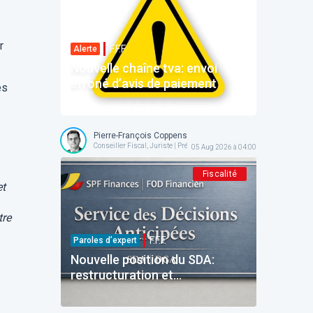
r
F.F.F.
Alerte
Nouvelle chaîne tva: envoi
erroné d’avis de paiement
es
Pierre-François Coppens
Conseiller Fiscal, Juriste | Président @ AFPC
05 Aug 2026 à 04:00
Fiscalité
et
tre
F.F.F.
Paroles d’expert
Nouvelle position du SDA:
restructuration et
reinvestissement