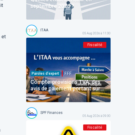
it
septembre 2026 ?
ITAA
05 Aug 2026 à 11:30
 et
Fiscalité
F.F.F.
Paroles d’expert
Compte-provisions TVA: des
avis de paiement portant sur
des montants déjà payés
SPF Finances
05 Aug 2026 à 09:30
Fiscalité
s