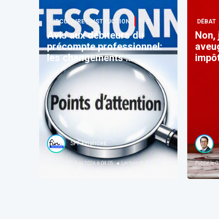
CIRCULAIRE | INSTRUCTION
F.F.F.
DÉBAT
Avis aux débiteurs du
​Non,
précompte professionnel:
aveu
les changements ...
impôt
SPF Finances
Publié le
03 Aug 2026 à 04:05
Lecture de
3
min
Publié le
02