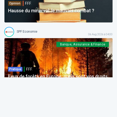
F.F.F.
Opinion
Hausse du minerval: le mauvais combat ?
SPF Economie
06 Aug 2026 à 04:00
Banque, Assurance & Finance
F.F.F.
Pratique
Feux de forêts en Europe: quels sont vos droits
si votre voyage est impacté ?
Bruno Colmant
Professeur, Membre de l'Académie Royale
06 Aug 2026 à 04:00
GRH, Emploi, formation