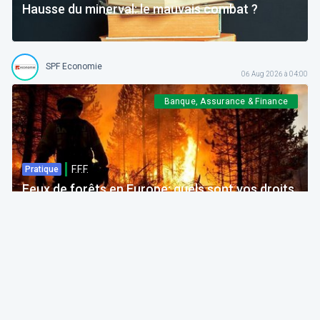
Hausse du minerval: le mauvais combat ?
SPF Economie
06 Aug 2026 à 04:00
Banque, Assurance & Finance
F.F.F.
Pratique
Feux de forêts en Europe: quels sont vos droits
si votre voyage est impacté ?
Bruno Colmant
Professeur, Membre de l'Académie Royale
06 Aug 2026 à 04:00
GRH, Emploi, formation