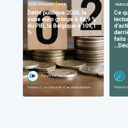
STATISTIQUES
F.F.F.
PAROLE
Dette publique 2026: la
Ce qu
zone euro grimpe à 88,9 %
lectu
du PIB, la Belgique à 109,1
d'activ
%
derri
faits
...Dé
Forum For the Future
Publié le
27 Jul 2026 à 04:10
Lecture de
8
min
Publié le
26