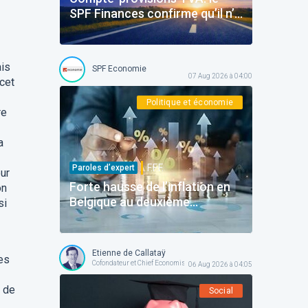
SPF Finances confirme qu’il n’y
aura pas d’amendes
ais
SPF Economie
07 Aug 2026 à 04:00
 cet
Politique et économie
re
a
F.F.F.
Paroles d’expert
eur
Forte hausse de l’inflation en
on
Belgique au deuxième
si
trimestre
Etienne de Callataÿ
res
Cofondateur et Chief Economist @ Orcadia Asset Management
06 Aug 2026 à 04:05
t de
Social