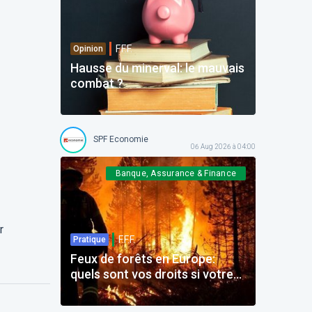
F.F.F.
Opinion
Hausse du minerval: le mauvais
combat ?
SPF Economie
06 Aug 2026 à 04:00
Banque, Assurance & Finance
r
F.F.F.
Pratique
Feux de forêts en Europe:
quels sont vos droits si votre
voyage est impacté ?