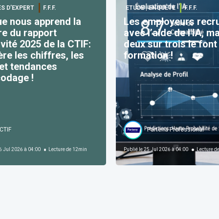
S D’EXPERT
F.F.F.
ETUDE | ENQUÊTE
F.F.F.
e nous apprend la
Les employeurs recr
re du rapport
avec l’aide de l'IA, m
ité 2025 de la CTIF:
deux sur trois le fon
ère les chiffres, les
formation !
 et tendances
codage !
CTIF
Partena Professional
 Jul 2026 à 04:00
Lecture de
12
min
Publié le
25 Jul 2026 à 04:00
Lecture d