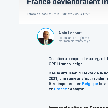
France deviendraient i
Temps de lecture
:
5
min |
08 févr. 2023 à 12:22
Alain Lacourt
Consultant en ingénierie
patrimoniale franco-belge
Question a comprendre au regard d
CPDI franco-belge
Dès la diffusion du texte de la
2021, une rumeur s'est rapidem
être imposées en
Belgique
lorsq
en
France
!
Analyse.