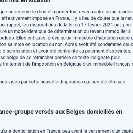
on mis en location
ique se réserve le droit d’imposer tout revenu autre qu’un dividen
é effectivement imposé en France, il y a lieu de douter que la nat
r rappel, les dispositions de la loi du 17 février 2021 ont, pour
tauré un mode identique de détermination du revenu immobilier à
belges. Elles ont aussi prévu qu’un immeuble d'habitation génèr
lon sa mise en location ou non. Après avoir été condamnée deux
 discrimination et avoir été contrainte au paiement d’astreintes, i
fisc belge de se retrancher derrière ce texte indigeste pour
e traitement de l’imposition en Belgique d’un immeuble français 
enus visés par cette nouvelle disposition qui semble être une
ance-groupe versés aux Belges domiciliés en
 qu’une domiciliation en France, peu avant le versement d’un capit