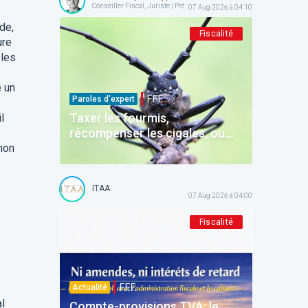
Conseiller Fiscal, Juriste | Président @ AFPC
07 Aug 2026 à 04:10
de,
Fiscalité
ure
 les
e un
F.F.F.
Paroles d’expert
Taxer les fourmis,
l
récompenser les cigales, ou
comment la Belgique
non
décourage ceux qui épargnent
ITAA
07 Aug 2026 à 04:00
Fiscalité
F.F.F.
Actualité
al
Compte-provisions TVA: le