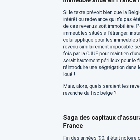
Immeuble situé en France n
Si le texte prévoit bien que la Belg
intérêt ou redevance qui n’a pas ét
de ces revenus soit immobilière. Pou
immeubles situés à l'étranger, ins
celui appliqué pour les immeubles 
revenu similairement imposable se
fois par la CJUE pour maintien d’une
serait hautement périlleux pour le 
réintroduire une ségrégation dans l
loué !
Mais, alors, quels seraient les rev
revanche du fisc belge ?
Saga des capitaux d’assur
France
Fin des années '90, il était notoire