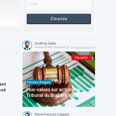
S'inscrire
Geoffroy Galéa
Partner @ CMS | Professeur @ ICHEC-ESSF
07 Aug 2026 à 04:10
Fiscalité
F.F.F.
Paroles d’expert
ent
Plus-values sur actions: le
osé
Tribunal du Brabant wallon
précise la frontière entre
gestion normale et spéculation
Pierre-François Coppens