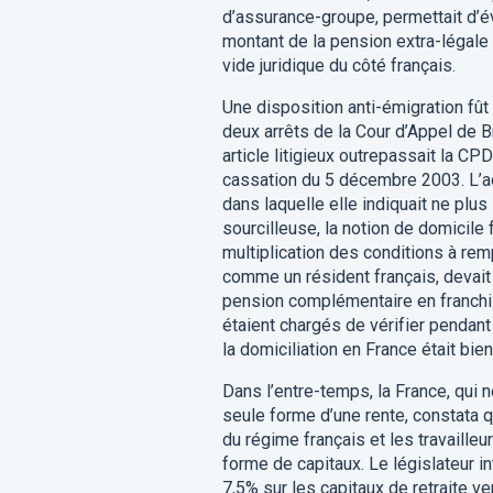
d’assurance-groupe, permettait d’év
montant de la pension extra-légale e
vide juridique du côté français.
Une disposition anti-émigration fût i
deux arrêts de la Cour d’Appel de B
article litigieux outrepassait la CP
cassation du 5 décembre 2003. L’adm
dans laquelle elle indiquait ne plus 
sourcilleuse, la notion de domicile 
multiplication des conditions à remp
comme un résident français, devait 
pension complémentaire en franchis
étaient chargés de vérifier penda
la domiciliation en France était bie
Dans l’entre-temps, la France, qui
seule forme d’une rente, constata q
du régime français et les travailleu
forme de capitaux. Le législateur in
7,5% sur les capitaux de retraite v