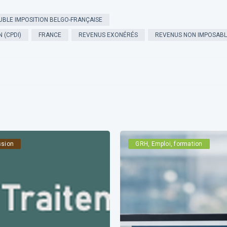
BLE IMPOSITION BELGO-FRANÇAISE
 (CPDI)
FRANCE
REVENUS EXONÉRÉS
REVENUS NON IMPOSABL
ssion
GRH, Emploi, formation