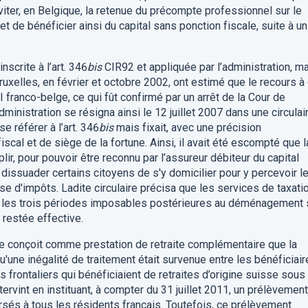
iter, en Belgique, la retenue du précompte professionnel sur le
t de bénéficier ainsi du capital sans ponction fiscale, suite à un
nscrite à l’art. 346
bis
CIR92 et appliquée par l’administration, m
ruxelles, en février et octobre 2002, ont estimé que le recours à
DI franco-belge, ce qui fût confirmé par un arrêt de la Cour de
inistration se résigna ainsi le 12 juillet 2007 dans une circulai
se référer à l’art. 346
bis
mais fixait, avec une précision
fiscal et de siège de la fortune. Ainsi, il avait été escompté que l
lir, pour pouvoir être reconnu par l’assureur débiteur du capital
dissuader certains citoyens de s'y domicilier pour y percevoir l
e d'impôts. Ladite circulaire précisa que les services de taxati
nt les trois périodes imposables postérieures au déménagement 
n restée effective.
 ne conçoit comme prestation de retraite complémentaire que la
u'une inégalité de traitement était survenue entre les bénéficiai
rs frontaliers qui bénéficiaient de retraites d’origine suisse sous
tervint en instituant, à compter du 31 juillet 2011, un prélèvemen
ersés à tous les résidents français. Toutefois, ce prélèvement