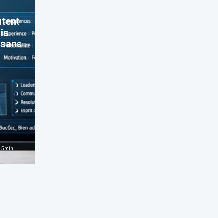
utent
ais
t sans
e
5
min