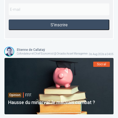
S'inscrire
Etienne de Callataÿ
Cofondateur et Chief Economist @ Orcadia Asset Management
06 Aug 2026 à 04:05
Social
F.F.F.
Opinion
Hausse du minerval: le mauvais combat ?