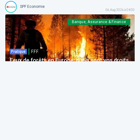
SPF Economie
06 Aug 2026 à 04:00
Banque, Assurance & Finance
F.F.F.
Pratique
Feux de forêts en Europe: quels sont vos droits
si votre voyage est impacté ?
Bruno Colmant
Professeur, Membre de l'Académie Royale
06 Aug 2026 à 04:00
GRH, Emploi, formation