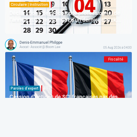
F.F.F.
Circulaire | Instruction
Déclarations de précompte professionnel de
l'année 2025: le moment d’un dernier check,
moins d’un mois avant la clôture du programme
concerné
Denis-Emmanuel Philippe
Avocat - Associé @ Bloom Law
05 Aug 2026 à 04:00
Fiscalité
F.F.F.
Paroles d’expert
Cession d'actions de SCI françaises par des
résidents belges: abus fiscal (Trib. Bruxelles, 20
février 2026)
Pierre-François Coppens
Conseiller Fiscal, Juriste | Président @ AFPC
05 Aug 2026 à 04:00