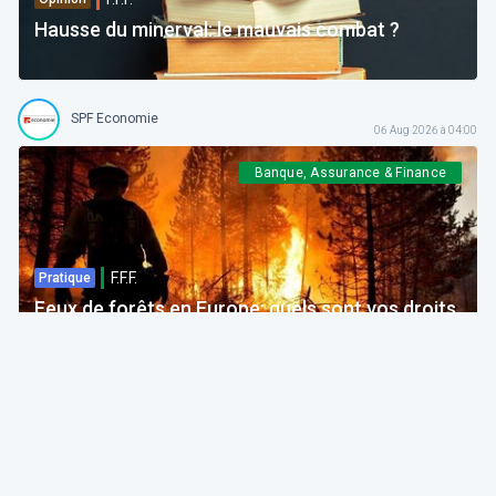
Hausse du minerval: le mauvais combat ?
SPF Economie
06 Aug 2026 à 04:00
Banque, Assurance & Finance
F.F.F.
Pratique
Feux de forêts en Europe: quels sont vos droits
si votre voyage est impacté ?
Bruno Colmant
Professeur, Membre de l'Académie Royale
06 Aug 2026 à 04:00
GRH, Emploi, formation