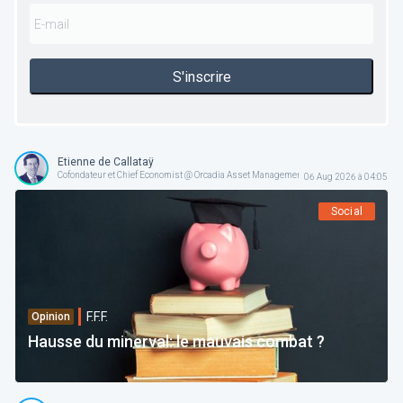
S'inscrire
Etienne de Callataÿ
Cofondateur et Chief Economist @ Orcadia Asset Management
06 Aug 2026 à 04:05
Social
F.F.F.
Opinion
Hausse du minerval: le mauvais combat ?