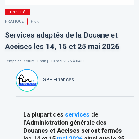
Fiscalité
PRATIQUE
F.F.F.
Services adaptés de la Douane et
Accises les 14, 15 et 25 mai 2026
Temps de lecture
:
1
min |
10 mai 2026 à 04:00
SPF Finances
La plupart des
services
de
l’Administration générale des
Douanes et Accises seront fermés
les 14 et 15
mai
2026
ainsi que le 25