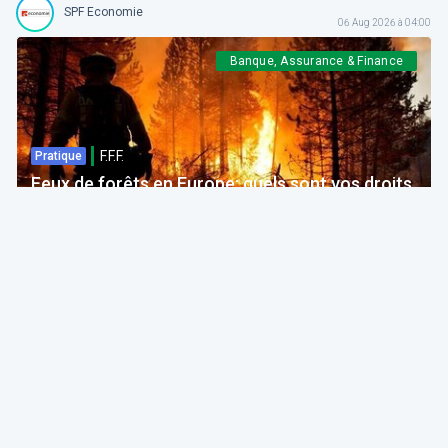
SPF Economie
06 Aug 2026 à 04:00
Banque, Assurance & Finance
F.F.F.
Pratique
Feux de forêts en Europe: quels sont vos droits
si votre voyage est impacté ?
Bruno Colmant
Professeur, Membre de l'Académie Royale
06 Aug 2026 à 04:00
GRH, Emploi, formation