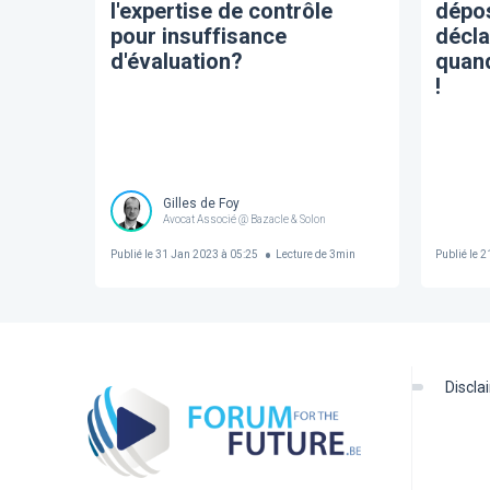
l'expertise de contrôle
dépos
pour insuffisance
décla
d'évaluation?
quand
!
Gilles de Foy
Avocat Associé @ Bazacle & Solon
Publié le
31 Jan 2023 à 05:25
Lecture de
3
min
Publié le
21
discl