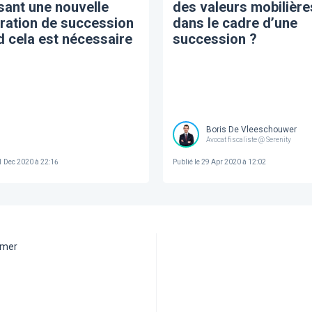
ant une nouvelle
des valeurs mobilière
ration de succession
dans le cadre d’une
 cela est nécessaire
succession ?
Boris De Vleeschouwer
Avocat fiscaliste @ Serenity
 Dec 2020 à 22:16
Publié le
29 Apr 2020 à 12:02
aimer