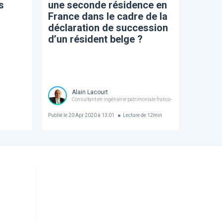
s
une seconde résidence en
France dans le cadre de la
déclaration de succession
d’un résident belge ?
Alain Lacourt
Consultant en ingénierie patrimoniale franco-belge
Publié le
20 Apr 2020 à 13:01
Lecture de
12
min