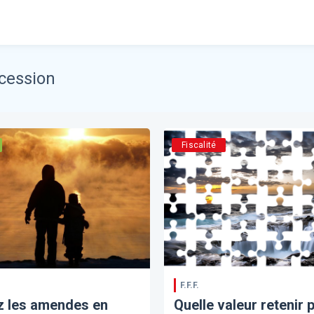
ccession
Fiscalité
F.F.F.
z les amendes en
Quelle valeur retenir 