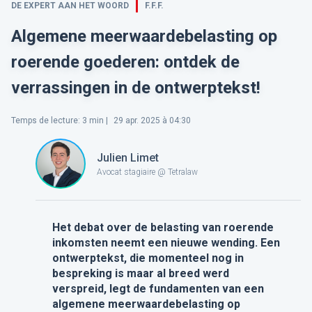
DE EXPERT AAN HET WOORD
F.F.F.
Algemene meerwaardebelasting op
roerende goederen: ontdek de
verrassingen in de ontwerptekst!
Temps de lecture
:
3
min |
29 apr. 2025 à 04:30
Julien Limet
Avocat stagiaire @ Tetralaw
Het debat over de belasting van roerende
inkomsten neemt een nieuwe wending. Een
ontwerptekst, die momenteel nog in
bespreking is maar al breed werd
verspreid, legt de fundamenten van een
algemene meerwaardebelasting op