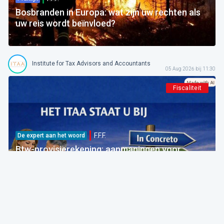
Bosbranden in Europa: wat zijn uw rechten als
uw reis wordt beïnvloed?
Institute for Tax Advisors and Accountants
05 Aug 2026 bij 11:30
Fiscaliteit
F.F.F.
De expert aan het woord
Btw-provisierekening: aanmaningen voor
bedragen die al betaald zijn
FOD Financiën
05 Aug 2026 bij 09:30