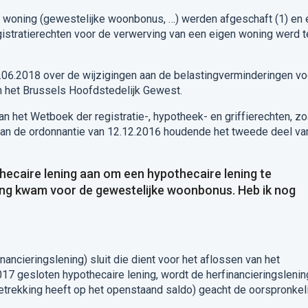
n woning (gewestelijke woonbonus, …) werden afgeschaft (1) en
istratierechten voor de verwerving van een eigen woning werd t
1.06.2018 over de wijzigingen aan de belastingverminderingen vo
in het Brussels Hoofdstedelijk Gewest.
n het Wetboek der registratie-, hypotheek- en griffierechten, zo
 van de ordonnantie van 12.12.2016 houdende het tweede deel va
othecaire lening aan om een hypothecaire lening te
ing kwam voor de gewestelijke woonbonus. Heb ik nog
nancieringslening) sluit die dient voor het aflossen van het
7 gesloten hypothecaire lening, wordt de herfinancieringslenin
etrekking heeft op het openstaand saldo) geacht de oorspronkel