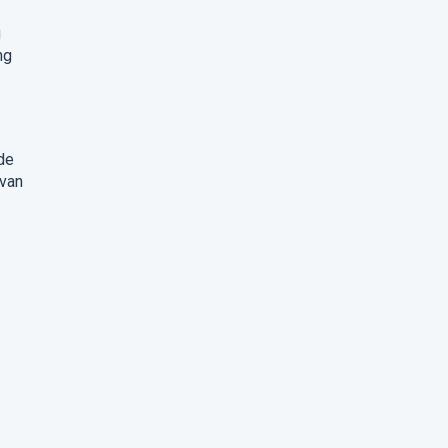
g
ng
de
 van