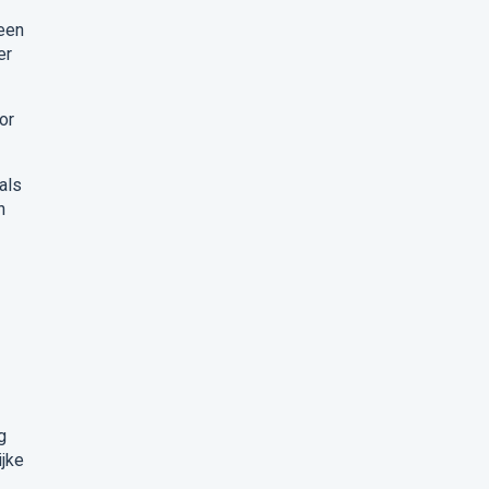
 een
er
or
als
n
g
ijke