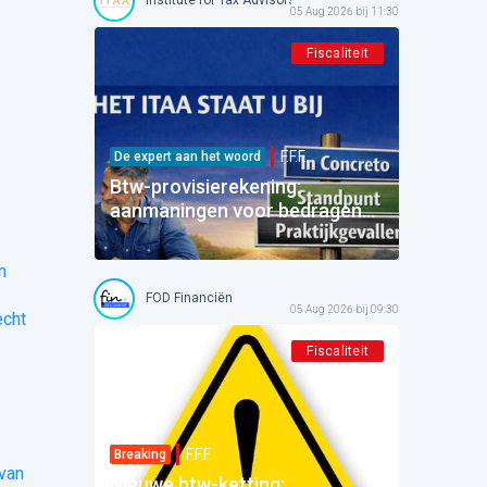
05 Aug 2026 bij 11:30
Fiscaliteit
F.F.F.
De expert aan het woord
Btw-provisierekening:
aanmaningen voor bedragen
die al betaald zijn
n
FOD Financiën
05 Aug 2026 bij 09:30
echt
Fiscaliteit
F.F.F.
Breaking
 van
Nieuwe btw-ketting: