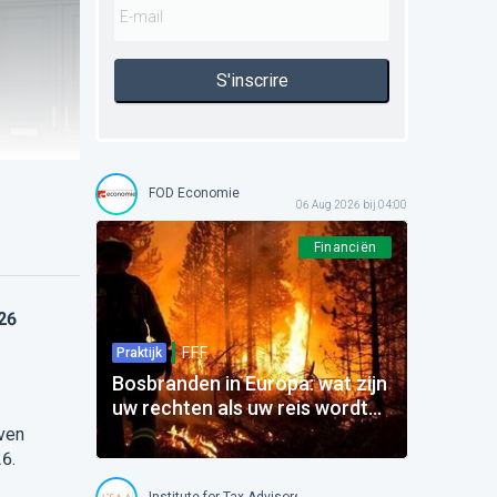
S'inscrire
FOD Economie
06 Aug 2026 bij 04:00
Financiën
26
F.F.F.
Praktijk
Bosbranden in Europa: wat zijn
uw rechten als uw reis wordt
beïnvloed?
aven
6.
Institute for Tax Advisors and Accountants