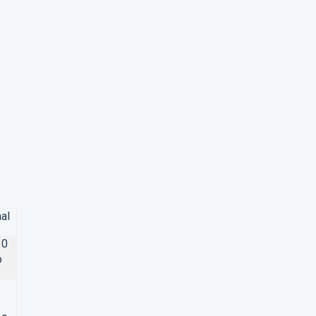
al
10
o