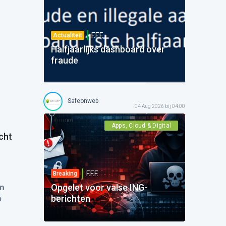
F.F.F.
Actualiteit
Halfjaarlijks dashboard over
fraude
d
Safeonweb
04 Aug 2026 bij 04:00
Apps, Cloud & Digital
echt
F.F.F.
Breaking
Opgelet voor valse ING-
en
berichten
n