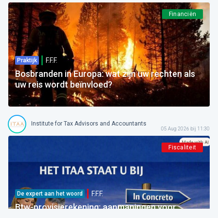
Financiën
F.F.F.
Praktijk
Bosbranden in Europa: wat zijn uw rechten als
uw reis wordt beïnvloed?
Institute for Tax Advisors and Accountants
05 Aug 2026 bij 11:30
Fiscaliteit
F.F.F.
De expert aan het woord
Btw-provisierekening: aanmaningen voor
bedragen die al betaald zijn