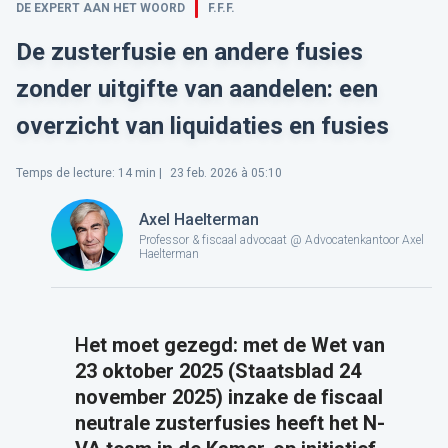
DE EXPERT AAN HET WOORD
F.F.F.
De zusterfusie en andere fusies
zonder uitgifte van aandelen: een
overzicht van liquidaties en fusies
Temps de lecture
:
14
min |
23 feb. 2026 à 05:10
Axel Haelterman
Professor & fiscaal advocaat @ Advocatenkantoor Axel
Haelterman
H
et moet gezegd: met de Wet van
23 oktober 2025 (Staatsblad 24
november 2025) inzake de fiscaal
neutrale zusterfusies heeft het N-