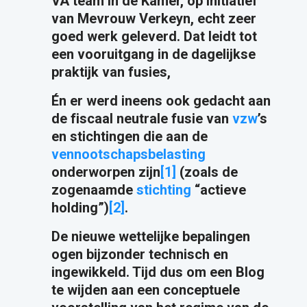
VA team in de Kamer, op initiatief
van Mevrouw Verkeyn, echt zeer
goed werk geleverd. Dat leidt tot
een vooruitgang in de dagelijkse
praktijk van fusies,
Én er werd ineens ook gedacht aan
de fiscaal neutrale fusie van
vzw
’s
en stichtingen die aan de
vennootschapsbelasting
onderworpen zijn
[1]
(zoals de
zogenaamde
stichting
“actieve
holding”)
[2]
.
De nieuwe wettelijke bepalingen
ogen bijzonder technisch en
ingewikkeld. Tijd dus om een Blog
te wijden aan een conceptuele