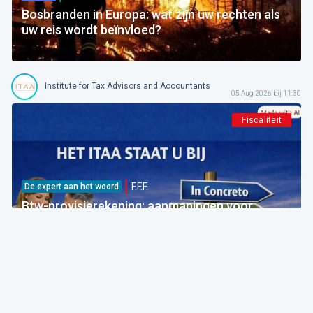
Bosbranden in Europa: wat zijn uw rechten als
uw reis wordt beïnvloed?
Institute for Tax Advisors and Accountants
05 Aug 2026 bij 11:30
Fiscaliteit
F.F.F.
De expert aan het woord
Btw-provisierekening: aanmaningen voor
bedragen die al betaald zijn
FOD Financiën
05 Aug 2026 bij 09:30
Fiscaliteit