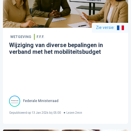
Zie versie
:
WETGEVING
F.F.F.
Wijziging van diverse bepalingen in
verband met het mobiliteitsbudget
Federale Ministerraad
Gepubliceerd op
13 Jan 2026 bij 05:00
Lezen
2
min