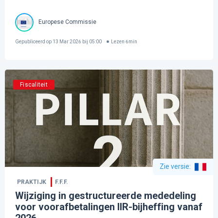
Europese Commissie
Gepubliceerd op
13 Mar 2026 bij 05:00
Lezen
6
min
Fiscaliteit
Zie versie
:
PRAKTIJK
F.F.F.
Wijziging in gestructureerde mededeling
voor voorafbetalingen IIR-bijheffing vanaf