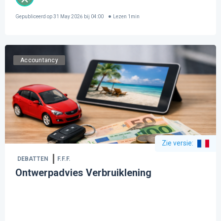
Gepubliceerd op
31 May 2026 bij 04:00
Lezen
1
min
Accountancy
Zie versie
:
DEBATTEN
F.F.F.
Ontwerpadvies Verbruiklening