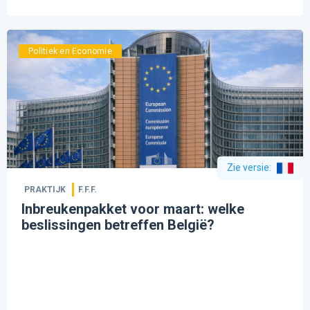
Politiek en Economie
Zie versie
:
PRAKTIJK
F.F.F.
Inbreukenpakket voor maart: welke
beslissingen betreffen België?