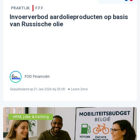
PRAKTIJK
F.F.F.
Invoerverbod aardolieproducten op basis
van Russische olie
FOD Financiën
Gepubliceerd op
21 Jan 2026 bij 05:00
Lezen
2
min
HRM, jobs & training