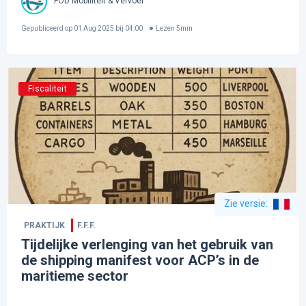
FOD Mobiliteit & Vervoer
Gepubliceerd op
01 Aug 2025 bij 04:00
Lezen
5
min
Fiscaliteit
Zie versie
:
PRAKTIJK
F.F.F.
Tijdelijke verlenging van het gebruik van
de shipping manifest voor ACP’s in de
maritieme sector