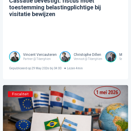
Cassatie bevestigt: fiscus moet
toestemming belastingplichtige bij
visitatie bewijzen
Vincent Vercauteren
Christophe Dillen
Mathi
Partner @ Tiberghien
Vennoot @ Tiberghien
Senior A
Gepubliceerd op
29 May 2026 bij 04:00
Lezen
4
min
Fiscaliteit