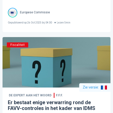
Europese Commissie
Gepubliceerd op
26 Oct 2025 bij 04:00
Lezen
5
min
Fiscaliteit
Zie versie
:
DE EXPERT AAN HET WOORD
F.F.F.
Er bestaat enige verwarring rond de
FAVV-controles in het kader van IDMS