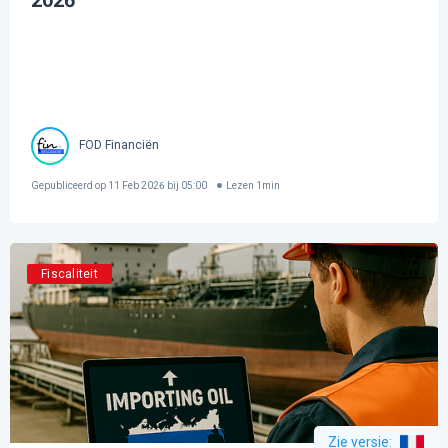
2026
FOD Financiën
Gepubliceerd op
11 Feb 2026 bij 05:00
Lezen
1
min
Fiscaliteit
Zie versie
: