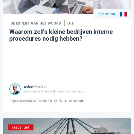
Zie versie
:
DE EXPERT AAN HET WOORD
F.F.F.
Waarom zelfs kleine bedrijven interne
procedures nodig hebben?
Aslam Bakkali
Founding Partners @ Business Doctors Belux
Gepubliceerd op
06 Dec 2025 bij 05:05
Lezen
5
min
Fiscaliteit