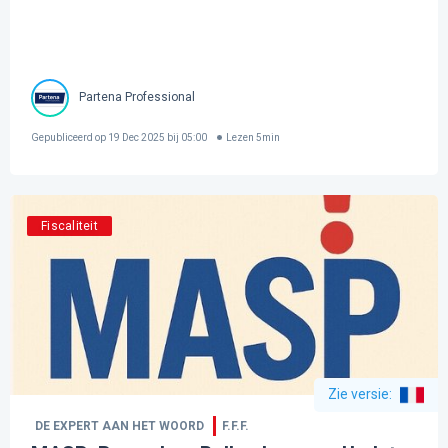
Partena Professional
Gepubliceerd op
19 Dec 2025 bij 05:00
Lezen
5
min
Fiscaliteit
Zie versie
:
DE EXPERT AAN HET WOORD
F.F.F.