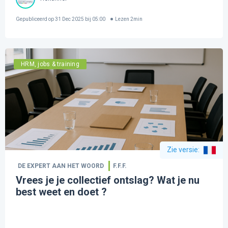
Gepubliceerd op
31 Dec 2025 bij 05:00
Lezen
2
min
HRM, jobs & training
Zie versie
:
DE EXPERT AAN HET WOORD
F.F.F.
Vrees je je collectief ontslag? Wat je nu
best weet en doet ?