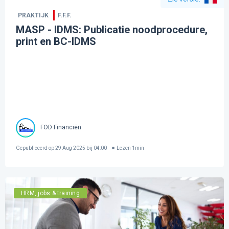
PRAKTIJK
F.F.F.
MASP - IDMS: Publicatie noodprocedure,
print en BC-IDMS
FOD Financiën
Gepubliceerd op
29 Aug 2025 bij 04:00
Lezen
1
min
HRM, jobs & training