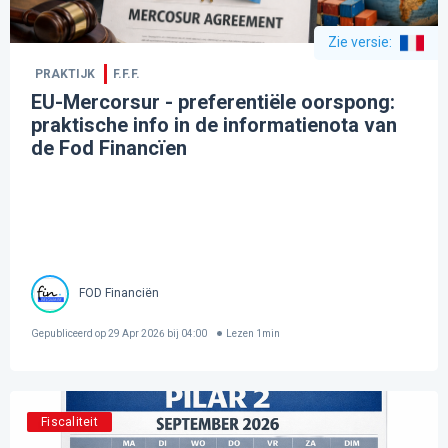
Zie versie
:
PRAKTIJK
F.F.F.
EU-Mercorsur - preferentiële oorspong:
praktische info in de informatienota van
de Fod Financïen
FOD Financiën
Gepubliceerd op
29 Apr 2026 bij 04:00
Lezen
1
min
Fiscaliteit