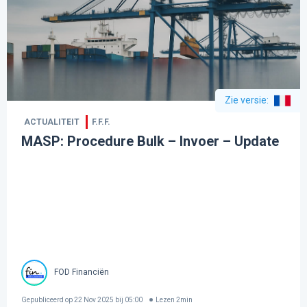
Zie versie
:
ACTUALITEIT
F.F.F.
MASP: Procedure Bulk – Invoer – Update
FOD Financiën
Gepubliceerd op
22 Nov 2025 bij 05:00
Lezen
2
min