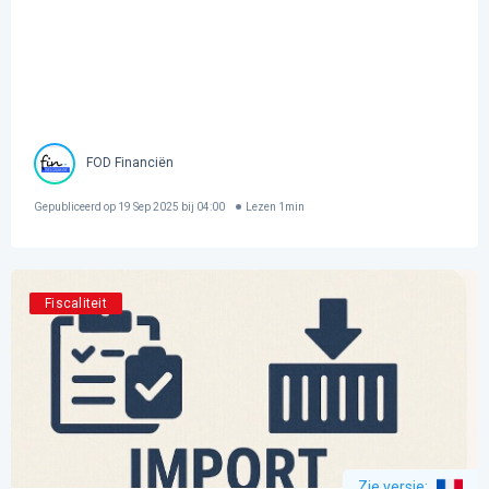
FOD Financiën
Gepubliceerd op
19 Sep 2025 bij 04:00
Lezen
1
min
Fiscaliteit
Zie versie
: