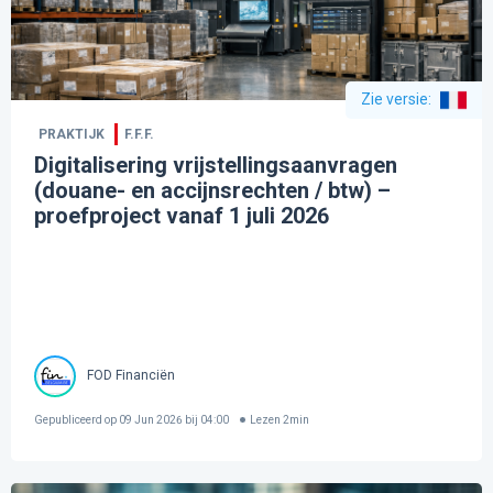
Zie versie
:
PRAKTIJK
F.F.F.
Digitalisering vrijstellingsaanvragen
(douane- en accijnsrechten / btw) –
proefproject vanaf 1 juli 2026
FOD Financiën
Gepubliceerd op
09 Jun 2026 bij 04:00
Lezen
2
min