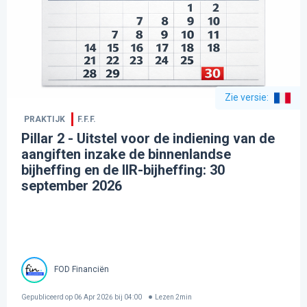
Zie versie
:
PRAKTIJK
F.F.F.
Pillar 2 - Uitstel voor de indiening van de
aangiften inzake de binnenlandse
bijheffing en de IIR-bijheffing: 30
september 2026
FOD Financiën
Gepubliceerd op
06 Apr 2026 bij 04:00
Lezen
2
min