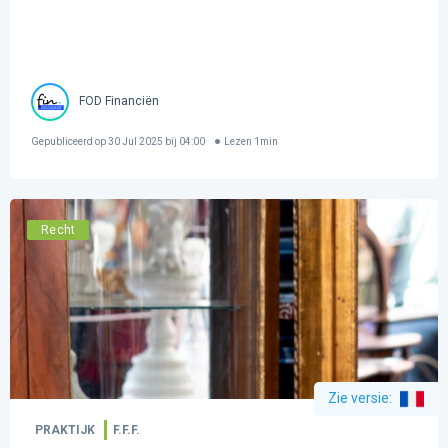
FOD Financiën
Gepubliceerd op
30 Jul 2025 bij 04:00
Lezen
1
min
Recht
Zie versie
:
PRAKTIJK
F.F.F.