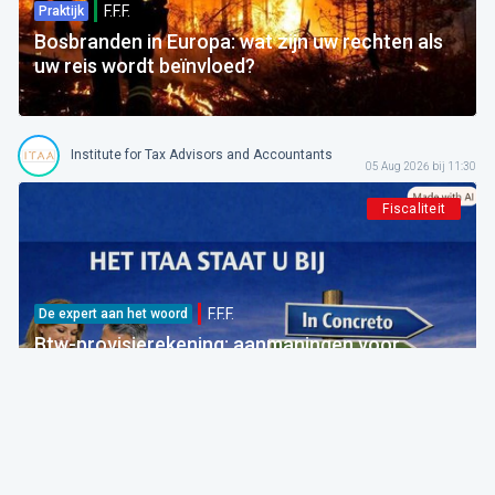
F.F.F.
Praktijk
Bosbranden in Europa: wat zijn uw rechten als
uw reis wordt beïnvloed?
Institute for Tax Advisors and Accountants
05 Aug 2026 bij 11:30
Fiscaliteit
F.F.F.
De expert aan het woord
Btw-provisierekening: aanmaningen voor
bedragen die al betaald zijn
FOD Financiën
05 Aug 2026 bij 09:30