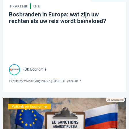
PRAKTIJK
F.F.F.
Bosbranden in Europa: wat zijn uw
rechten als uw reis wordt beïnvloed?
FOD Economie
Gepubliceerd op
06 Aug 2026 bij 04:00
Lezen
3
min
Politiek en Economie