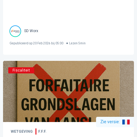
SD Worx
Gepubliceerd op
20 Feb 2026 bij 05:00
Lezen
5
min
Fiscaliteit
Zie versie
:
WETGEVING
F.F.F.