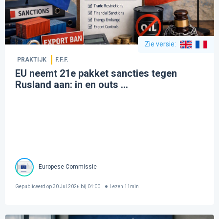
Zie versie
:
PRAKTIJK
F.F.F.
EU neemt 21e pakket sancties tegen
Rusland aan: in en outs ...
Europese Commissie
Gepubliceerd op
30 Jul 2026 bij 04:00
Lezen
11
min