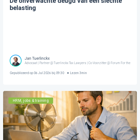
De onverwachte deugd van een slechte
belasting
Jan Tuerlinckx
Advocaat | Partner @ Tuerlinckx Tax Lawyers | Co-Voorzitter @ Forum For the Futur
Gepubliceerd op
06 Jul 2026 bij 09:30
Lezen
3
min
HRM, jobs & training