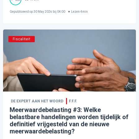
Gepubliceerd op
30 May 2026 bij 04:00
Lezen
4
min
Fiscaliteit
DE EXPERT AAN HET WOORD
F.F.F.
Meerwaardebelasting #3: Welke
belastbare handelingen worden tijdelijk of
definitief vrijgesteld van de nieuwe
meerwaardebelasting?