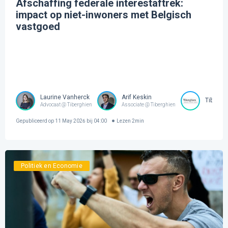
Afschaffing federale interestaftrek:
impact op niet-inwoners met Belgisch
vastgoed
Laurine Vanherck
Arif Keskin
Tibergh
Advocaat @ Tiberghien
Associate @ Tiberghien
Gepubliceerd op
11 May 2026 bij 04:00
Lezen
2
min
Politiek en Economie