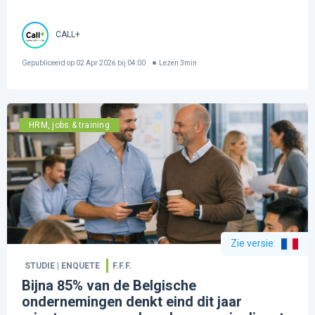
CALL+
Gepubliceerd op
02 Apr 2026 bij 04:00
Lezen
3
min
HRM, jobs & training
Zie versie
:
STUDIE | ENQUETE
F.F.F.
Bijna 85% van de Belgische
ondernemingen denkt eind dit jaar