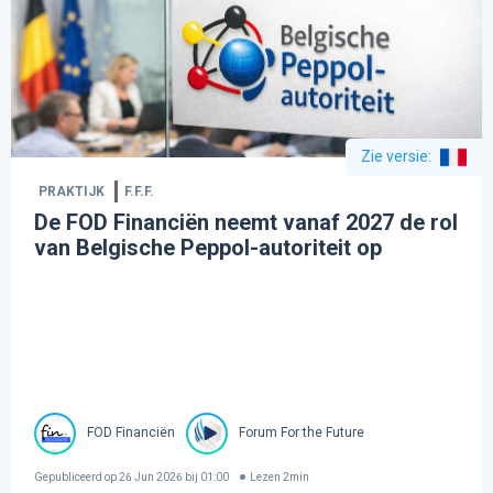
Zie versie
:
PRAKTIJK
F.F.F.
De FOD Financiën neemt vanaf 2027 de rol
van Belgische Peppol-autoriteit op
FOD Financiën
Forum For the Future
Gepubliceerd op
26 Jun 2026 bij 01:00
Lezen
2
min