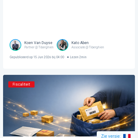
Koen Van Duyse
Kato Aben
Partner @ Tiberghien
Associate @ Tiberghien
Gepubliceerd op
15 Jun 2026 bij 04:00
Lezen
2
min
Fiscaliteit
Zie versie
: