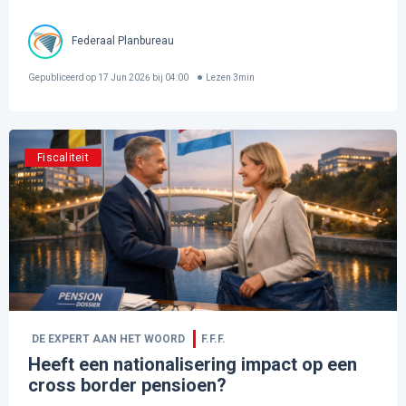
Federaal Planbureau
Gepubliceerd op
17 Jun 2026 bij 04:00
Lezen
3
min
Fiscaliteit
DE EXPERT AAN HET WOORD
F.F.F.
Heeft een nationalisering impact op een
cross border pensioen?