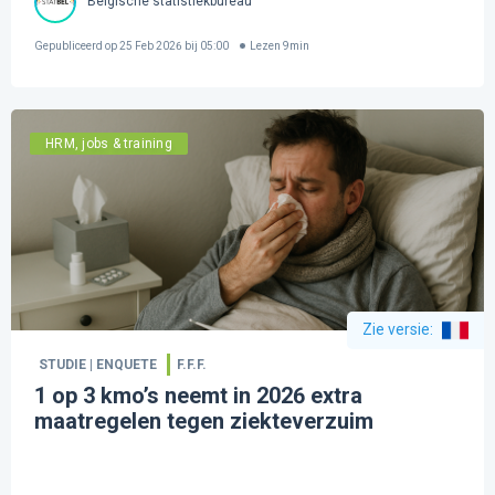
Belgische statistiekbureau
Gepubliceerd op
25 Feb 2026 bij 05:00
Lezen
9
min
HRM, jobs & training
Zie versie
:
STUDIE | ENQUETE
F.F.F.
1 op 3 kmo’s neemt in 2026 extra
maatregelen tegen ziekteverzuim