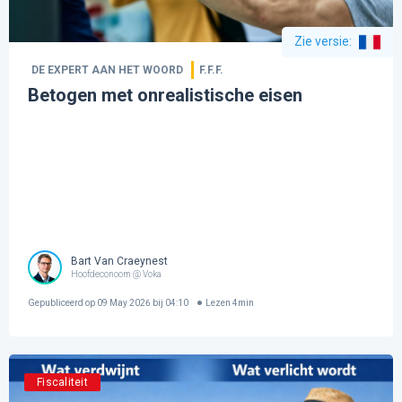
Zie versie
:
DE EXPERT AAN HET WOORD
F.F.F.
Betogen met onrealistische eisen
Bart Van Craeynest
Hoofdeconoom @ Voka
Gepubliceerd op
09 May 2026 bij 04:10
Lezen
4
min
Fiscaliteit