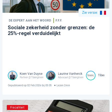
Zie versie
:
DE EXPERT AAN HET WOORD
F.F.F.
Sociale zekerheid zonder grenzen: de
25%-regel verduidelijkt
Koen Van Duyse
Laurine Vanherck
Tiberghie
Partner @ Tiberghien
Advocaat @ Tiberghien
Gepubliceerd op
02 Feb 2026 bij 05:05
Lezen
2
min
Fiscaliteit