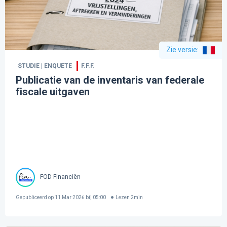
Zie versie
:
STUDIE | ENQUETE
F.F.F.
Publicatie van de inventaris van federale
fiscale uitgaven
FOD Financiën
Gepubliceerd op
11 Mar 2026 bij 05:00
Lezen
2
min