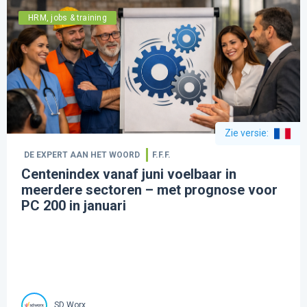
HRM, jobs & training
Zie versie
:
DE EXPERT AAN HET WOORD
F.F.F.
Centenindex vanaf juni voelbaar in
meerdere sectoren – met prognose voor
PC 200 in januari
SD Worx