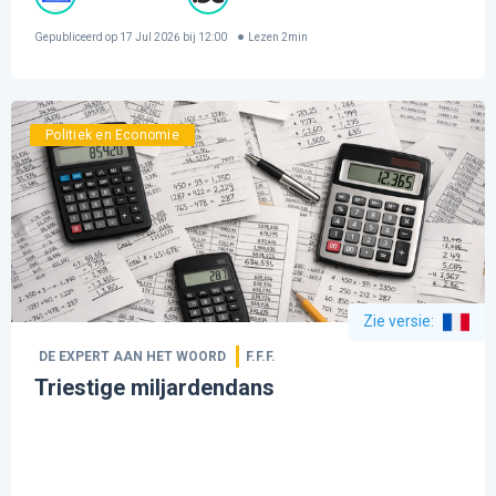
Gepubliceerd op
17 Jul 2026 bij 12:00
Lezen
2
min
Politiek en Economie
Zie versie
:
DE EXPERT AAN HET WOORD
F.F.F.
Triestige miljardendans