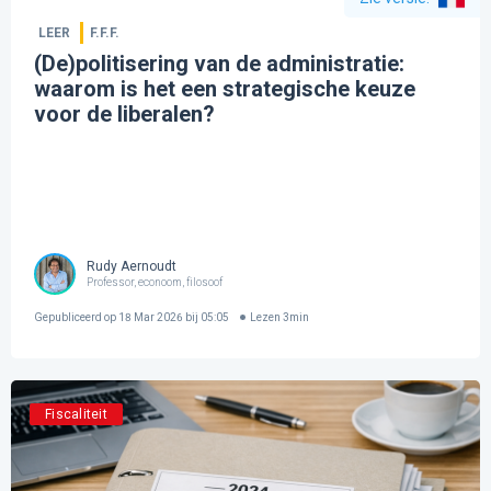
LEER
F.F.F.
(De)politisering van de administratie:
waarom is het een strategische keuze
voor de liberalen?
Rudy Aernoudt
Professor, econoom, filosoof
Gepubliceerd op
18 Mar 2026 bij 05:05
Lezen
3
min
Fiscaliteit