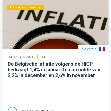
Politiek en Economie
Zie versie
:
STUDIE | ENQUETE
F.F.F.
De Belgische inflatie volgens de HICP
bedraagt 1,4% in januari ten opzichte van
2,2% in december en 2,6% in november.