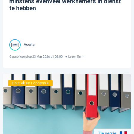
minstens evenveel werknemers in dienst
te hebben
Acerta
Gepubliceerd op
23 Mar 2026 bij 05:00
Lezen
5
min
Politiek en Economie
Zie versie
: