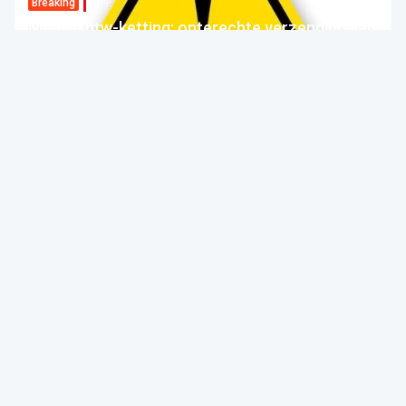
F.F.F.
Breaking
Nieuwe btw-ketting: onterechte verzending van
betalingsberichten
FOD Financiën
Forum For the Future
05 Aug 2026 bij 04:00
Fiscaliteit
F.F.F.
Circulaire | Instructies
Aangiften van bedrijfsvoorheffing voor het jaar
2025: het moment voor een laatste controle,
minder dan een maand voor de afsluiting van
het betreffende programma
Autoriteit voor Financiële Diensten en Markten
04 Aug 2026 bij 04:00