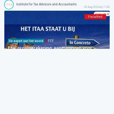
Institute for Tax Advisors and Accountants
05 Aug 2026 bij 11:30
Fiscaliteit
F.F.F.
De expert aan het woord
Btw-provisierekening: aanmaningen voor
bedragen die al betaald zijn
FOD Financiën
05 Aug 2026 bij 09:30
Fiscaliteit
F.F.F.
Breaking