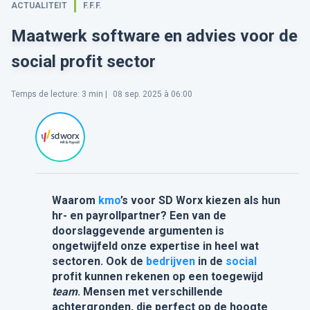
ACTUALITEIT
F.F.F.
Maatwerk software en advies voor de
social profit sector
Temps de lecture
:
3
min |
08 sep. 2025 à 06:00
Waarom
kmo
’s voor SD Worx kiezen als hun
hr- en payrollpartner? Een van de
doorslaggevende argumenten is
ongetwijfeld onze expertise in heel wat
sectoren. Ook de
bedrijven
in de
social
profit kunnen rekenen op een toegewijd
team
. Mensen met verschillende
achtergronden, die perfect op de hoogte