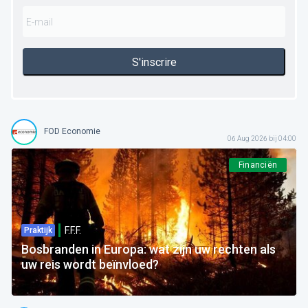
S'inscrire
FOD Economie
06 Aug 2026 bij 04:00
Financiën
F.F.F.
Praktijk
Bosbranden in Europa: wat zijn uw rechten als
uw reis wordt beïnvloed?