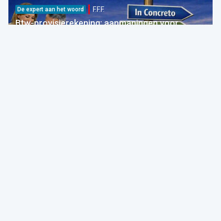
F.F.F.
De expert aan het woord
Btw-provisierekening: aanmaningen voor
bedragen die al betaald zijn
FOD Financiën
05 Aug 2026 bij 09:30
Fiscaliteit
F.F.F.
Breaking
Nieuwe btw-ketting: onterechte verzending van
betalingsberichten
FOD Financiën
Forum For the Future
05 Aug 2026 bij 04:00