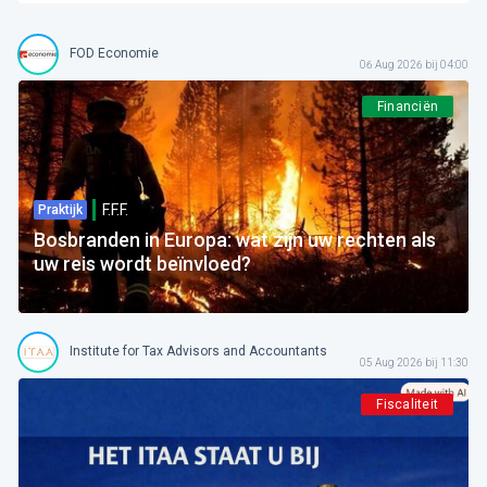
FOD Economie
06 Aug 2026 bij 04:00
Financiën
F.F.F.
Praktijk
Bosbranden in Europa: wat zijn uw rechten als
uw reis wordt beïnvloed?
Institute for Tax Advisors and Accountants
05 Aug 2026 bij 11:30
Fiscaliteit