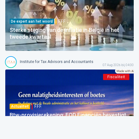
F.F.F.
De expert aan het woord
Sterke stijging van de inflatie in België in het
tweede kwartaal
Institute for Tax Advisors and Accountants
07 Aug 2026 bij 04:00
Fiscaliteit
F.F.F.
Actualiteit
Btw-provisierekening: FOD Financiën bevestigt
dat er geen boetes komen