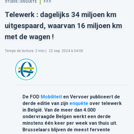
STUDIE | ENQUETE
F.F.F.
Telewerk : dagelijks 34 miljoen km
uitgespaard, waarvan 16 miljoen km
met de wagen !
Temps de lecture
:
2
min |
22 sep. 2024 à 04:00
De FOD
Mobiliteit
en Vervoer publiceert de
derde editie van zijn
enquête
over telewerk
in België. Van de meer dan 4.000
ondervraagde Belgen werkt een derde
minstens één keer per week van thuis uit.
Brusselaars
blijven
de meest fervente