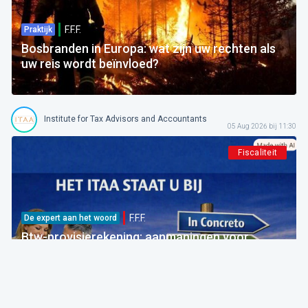
F.F.F.
Praktijk
Bosbranden in Europa: wat zijn uw rechten als
uw reis wordt beïnvloed?
Institute for Tax Advisors and Accountants
05 Aug 2026 bij 11:30
Fiscaliteit
F.F.F.
De expert aan het woord
Btw-provisierekening: aanmaningen voor
bedragen die al betaald zijn
FOD Financiën