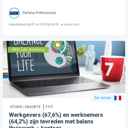
Partena Professional
Gepubliceerd op
03 Jul 2025 bij 04:00
Lezen
5
min
HRM, jobs & training
Zie versie
:
STUDIE | ENQUETE
F.F.F.
Werkgevers (67,6%) en werknemers
(64,2%) zijn tevreden met balans