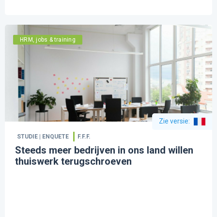
HRM, jobs & training
Zie versie
:
STUDIE | ENQUETE
F.F.F.
Steeds meer bedrijven in ons land willen
thuiswerk terugschroeven