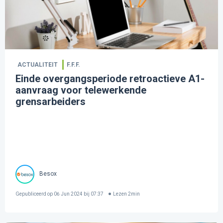
ACTUALITEIT
F.F.F.
Einde overgangsperiode retroactieve A1-
aanvraag voor telewerkende
grensarbeiders
Besox
Gepubliceerd op
06 Jun 2024 bij 07:37
Lezen
2
min