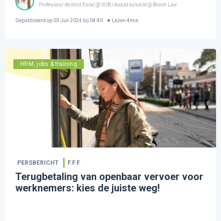
Professeur de droit fiscal @ VUB | Avocat associé @ Bloom Law
Gepubliceerd op
03 Jun 2024 bij 04:40
Lezen
4
min
HRM, jobs & training
PERSBERICHT
F.F.F.
Terugbetaling van openbaar vervoer voor
werknemers: kies de juiste weg!