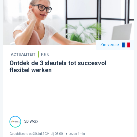
Zie versie
:
ACTUALITEIT
F.F.F.
Ontdek de 3 sleutels tot succesvol
flexibel werken
SD Worx
Gepubliceerd op
30 Jul 2024 bij 05:00
Lezen
4
min