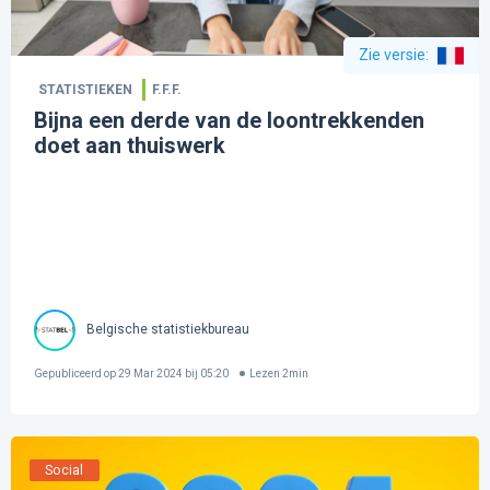
Zie versie
:
STATISTIEKEN
F.F.F.
Bijna een derde van de loontrekkenden
doet aan thuiswerk
Belgische statistiekbureau
Gepubliceerd op
29 Mar 2024 bij 05:20
Lezen
2
min
Social