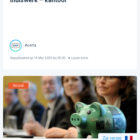
thuiswerk – kantoor
Acerta
Gepubliceerd op
14 Mar 2025 bij 05:00
Lezen
6
min
Social
Zie versie
: