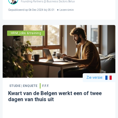
Founding Partners @ Business Doctors Belux
Gepubliceerd op
08 Dec 2024 bij 05:01
Lezen
6
min
HRM, jobs & training
Zie versie
:
STUDIE | ENQUETE
F.F.F.
Kwart van de Belgen werkt een of twee
dagen van thuis uit