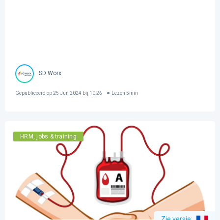
SD Worx
Gepubliceerd op
25 Jun 2024 bij 10:26
Lezen
5
min
HRM, jobs & training
Zie versie
: