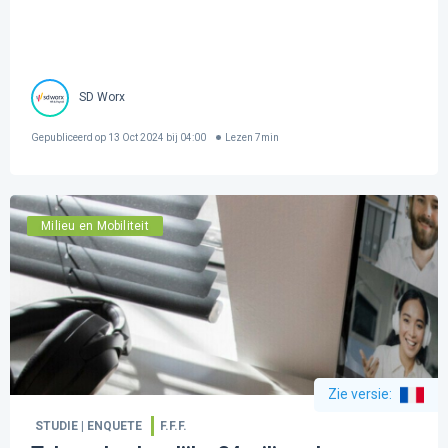
SD Worx
Gepubliceerd op
13 Oct 2024 bij 04:00
Lezen
7
min
Milieu en Mobiliteit
Zie versie
:
STUDIE | ENQUETE
F.F.F.