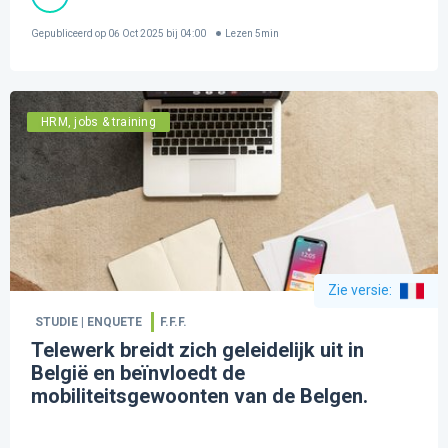
Gepubliceerd op
06 Oct 2025 bij 04:00
Lezen
5
min
HRM, jobs & training
Zie versie
:
STUDIE | ENQUETE
F.F.F.
Telewerk breidt zich geleidelijk uit in
België en beïnvloedt de
mobiliteitsgewoonten van de Belgen.