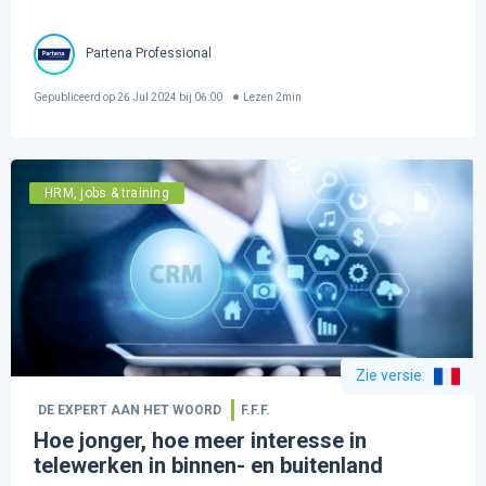
Partena Professional
Gepubliceerd op
26 Jul 2024 bij 06:00
Lezen
2
min
HRM, jobs & training
Zie versie
:
DE EXPERT AAN HET WOORD
F.F.F.
Hoe jonger, hoe meer interesse in
telewerken in binnen- en buitenland