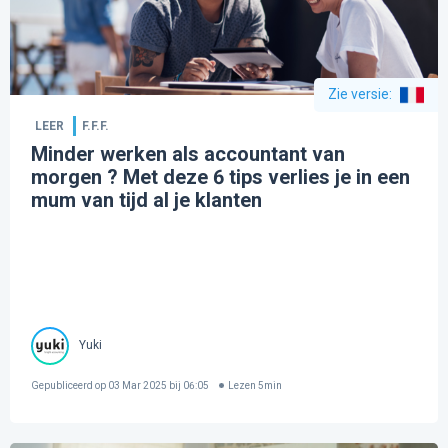
Zie versie
:
LEER
F.F.F.
Minder werken als accountant van
morgen ? Met deze 6 tips verlies je in een
mum van tijd al je klanten
Yuki
Gepubliceerd op
03 Mar 2025 bij 06:05
Lezen
5
min