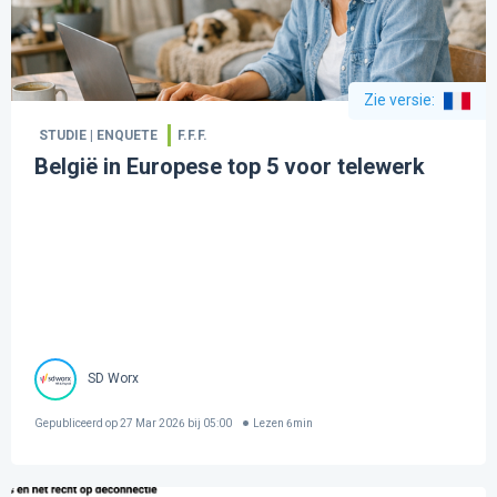
Zie versie
:
STUDIE | ENQUETE
F.F.F.
België in Europese top 5 voor telewerk
SD Worx
Gepubliceerd op
27 Mar 2026 bij 05:00
Lezen
6
min