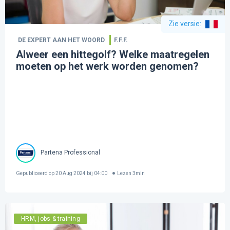
Zie versie
:
DE EXPERT AAN HET WOORD
F.F.F.
Alweer een hittegolf? Welke maatregelen
moeten op het werk worden genomen?
Partena Professional
Gepubliceerd op
20 Aug 2024 bij 04:00
Lezen
3
min
HRM, jobs & training