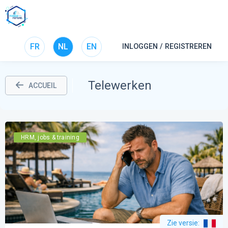
FR
NL
EN
INLOGGEN / REGISTREREN
Telewerken
ACCUEIL
HRM, jobs & training
Zie versie
: