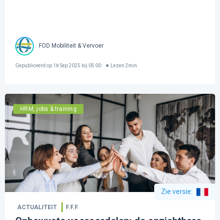
FOD Mobiliteit & Vervoer
Gepubliceerd op
18 Sep 2025 bij 05:00
Lezen
2
min
HRM, jobs & training
Zie versie
:
ACTUALITEIT
F.F.F.