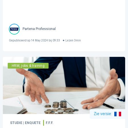
Partena Professional
Gepubliceerd op
14 May 2024 bij 09:33
Lezen
3
min
HRM, jobs & training
Zie versie
:
STUDIE | ENQUETE
F.F.F.