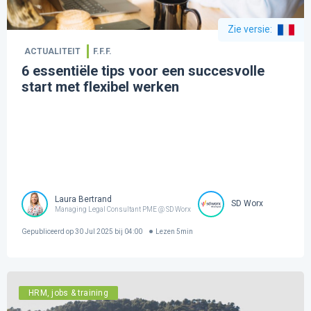
Zie versie
:
ACTUALITEIT
F.F.F.
6 essentiële tips voor een succesvolle
start met flexibel werken
Laura Bertrand
SD Worx
Managing Legal Consultant PME @ SD Worx
Gepubliceerd op
30 Jul 2025 bij 04:00
Lezen
5
min
HRM, jobs & training