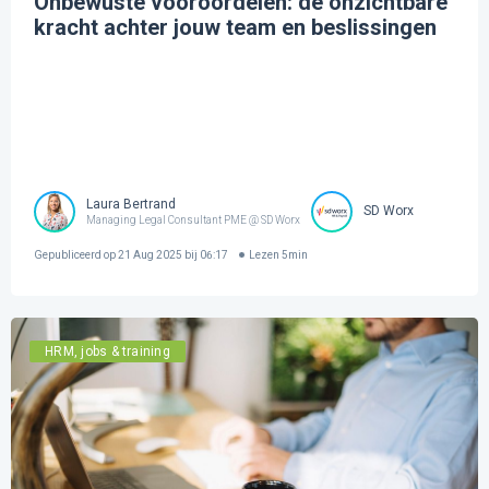
Onbewuste vooroordelen: de onzichtbare
kracht achter jouw team en beslissingen
Laura Bertrand
SD Worx
Managing Legal Consultant PME @ SD Worx
Gepubliceerd op
21 Aug 2025 bij 06:17
Lezen
5
min
HRM, jobs & training