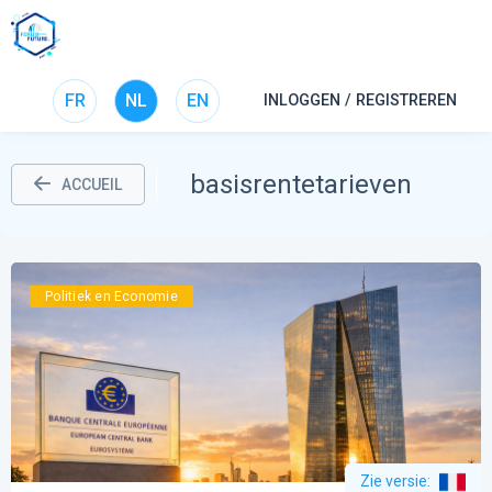
FR
NL
EN
INLOGGEN / REGISTREREN
basisrentetarieven
ACCUEIL
Politiek en Economie
Zie versie
: