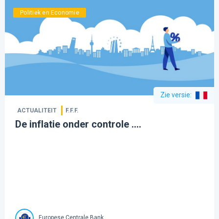
Politiek en Economie
Zie versie
:
ACTUALITEIT
F.F.F.
De inflatie onder controle ....
Europese Centrale Bank