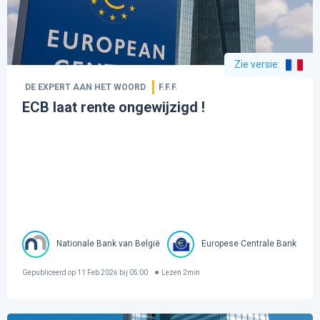
Zie versie
:
DE EXPERT AAN HET WOORD
F.F.F.
ECB laat rente ongewijzigd !
Nationale Bank van België
Europese Centrale Bank
Gepubliceerd op
11 Feb 2026 bij 05:00
Lezen
2
min