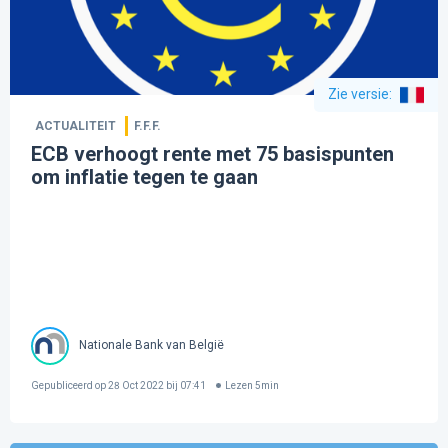
Zie versie
:
ACTUALITEIT
F.F.F.
ECB verhoogt rente met 75 basispunten
om inflatie tegen te gaan
Nationale Bank van België
Gepubliceerd op
28 Oct 2022 bij 07:41
Lezen
5
min