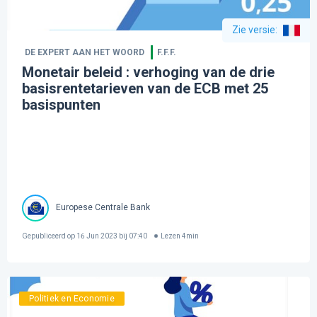
Zie versie
:
DE EXPERT AAN HET WOORD
F.F.F.
Monetair beleid : verhoging van de drie
basisrentetarieven van de ECB met 25
basispunten
Europese Centrale Bank
Gepubliceerd op
16 Jun 2023 bij 07:40
Lezen
4
min
Politiek en Economie