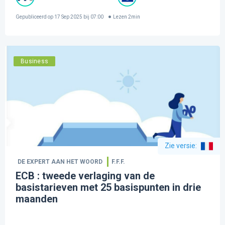
Gepubliceerd op
17 Sep 2025 bij 07:00
Lezen
2
min
Business
Zie versie
:
DE EXPERT AAN HET WOORD
F.F.F.
ECB : tweede verlaging van de
basistarieven met 25 basispunten in drie
maanden