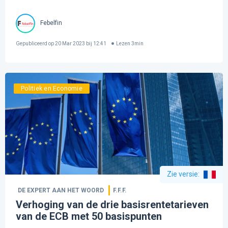
Febelfin
Gepubliceerd op
20 Mar 2023 bij 12:41
Lezen
3
min
Politiek en Economie
Zie versie
:
DE EXPERT AAN HET WOORD
F.F.F.
Verhoging van de drie basisrentetarieven
van de ECB met 50 basispunten