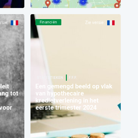
rsie
:
Financiën
Zie versie
:
STATISTIEKEN
F.F.F.
leit
Een gemengd beeld op vlak
ang tot
van hypothecaire
kredietverlening in het
 voor
eerste trimester 2024