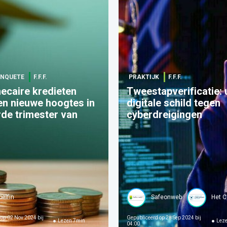
 ENQUETE
F.F.F.
PRAKTIJK
F.F.F.
ecaire kredieten
Tweestapverificatie:
en nieuwe hoogtes in
digitale schild tegen
rde trimester van
cyberdreigingen
belfin
Safeonweb
Het C
 op
02 Nov 2024 bij
Gepubliceerd op
28 Sep 2024 bij
Lezen
7
min
Lez
04:00