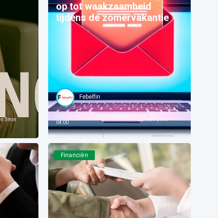
op tot waakzaamheid
tijdens de zomervakantie
Febelfin
Gepubliceerd op
06 Jul 2025 bij
en
3
min
Lezen
2
min
04:00
Financiën