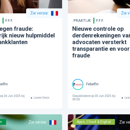
Zie versie
:
Zie v
F.F.F.
PRAKTIJK
F.F.F.
tegen fraude:
Nieuwe controle op
rijk nieuw hulpmiddel
derdenrekeningen va
ankklanten
advocaten versterkt
transparantie en voo
fraude
elfin
Febelfin
 op
28 Jun 2025 bij
Gepubliceerd op
03 Jun 2025 bij
Lezen
5
min
Lez
09:00
ën
Zie versie
:
Apps, Cloud & Digital
Zie ve