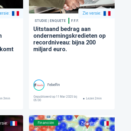
ersie
:
Zie versie
:
STUDIE | ENQUETE
F.F.F.
Uitstaand bedrag aan
n
ondernemingskredieten op
recordniveau: bijna 200
rkomt
miljard euro.
Febelfin
Gepubliceerd op
11 Mar 2025 bij
en
3
min
Lezen
2
min
05:00
rsie
:
Financiën
Zie versie
: