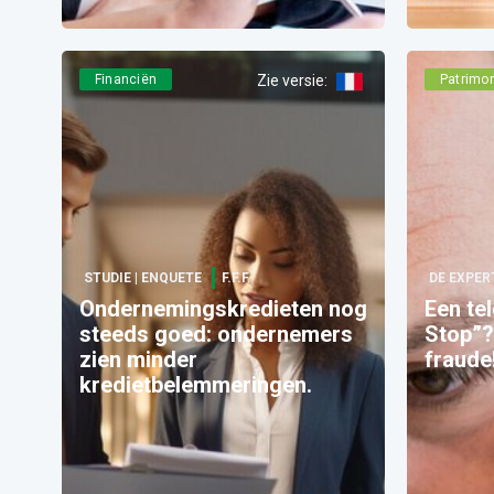
Financiën
Zie versie
:
Patrimo
STUDIE | ENQUETE
F.F.F.
DE EXPER
Ondernemingskredieten nog
Een te
steeds goed: ondernemers
Stop”?
zien minder
fraude
kredietbelemmeringen.