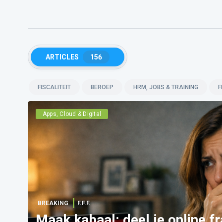
ARTICLES
156
FISCALITEIT
BEROEP
HRM, JOBS & TRAINING
F
Apps, Cloud & Digital
BREAKING
F.F.F.
Maak kabaal: deel je online f