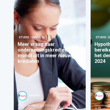
STUDIE | ENQUETE
F.F.F.
STUDIE |
Meer vraag naar
Hypoth
ondernemingskredieten
bereik
mondt uit in meer nieuwe
het de
kredieten ​
2024
Febelfin
Fe
Gepubliceerd op
27 Dec 2024 bij
Gepubliceerd
Lezen
3
min
05:00
05:00