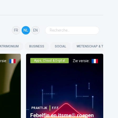
FR
NL
EN
ATRIMONIUM
BUSINESS
SOCIAL
WETENSCHAP & TECHNOLO
rsie
:
Apps, Cloud & Digital
Zie versie
:
PRAKTIJK
F.F.F.
Febelfin en itsme® roepen