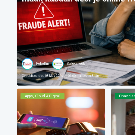
Febelfin
Safeonweb
Gepubliceerd op
03 May 2026 bij 04:00
Lezen
3
min
Apps, Cloud & Digital
Financië