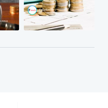
Febelfin
Gepubliceerd op
29 Apr 2024 bij
en
4
min
Lezen
7
min
05:16