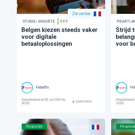
Zie versie
:
STUDIE | ENQUETE
F.F.F.
PRAKTIJK
Belgen kiezen steeds vaker
Strijd 
voor digitale
belang
betaaloplossingen
voor b
Febelfin
Feb
Gepubliceerd op
05 Jul 2025 bij
Gepubliceerd
Lezen
5
min
04:00
10:00
Financiën
Zie versie
:
Financi