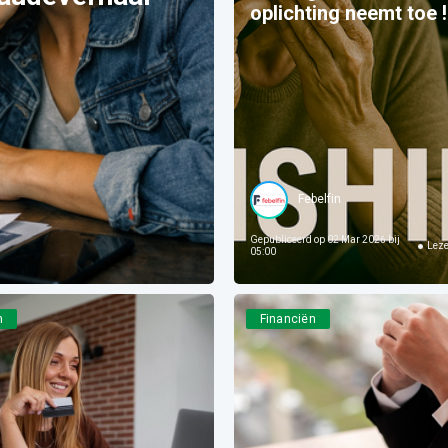
oplichting neemt toe !
Febelfin
Gepubliceerd op
02 Mar 2026 bij
Lez
05:00
n
Financiën