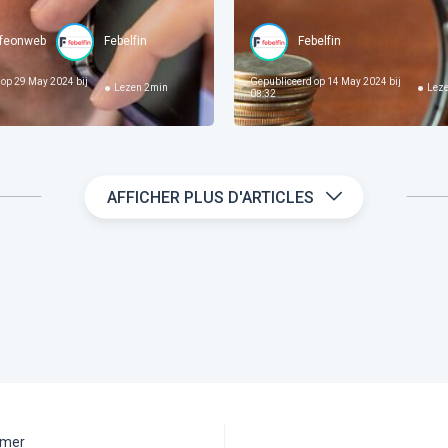
feonweb
Febelfin
Febelfin
 op
29 May 2024 bij
Gepubliceerd op
14 May 2024 bij
Lezen
2
min
Lez
08:32
AFFICHER PLUS D'ARTICLES
aimer