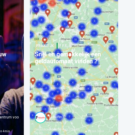
PRAKTIJK
F.F.F.
 uw
Snel en gemakkelijk een
geldautomaat vinden ?
entrum voor Cybersecurity België
Febelfin
Febelfin
Gepubliceerd op
04 Aug 2024 bij
en
4
min
Lezen
3
min
06:00