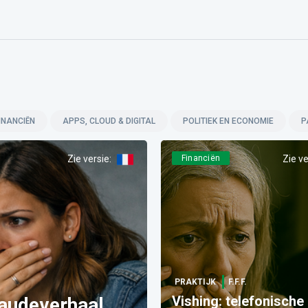
INANCIËN
APPS, CLOUD & DIGITAL
POLITIEK EN ECONOMIE
P
Zie versie
:
Financiën
Zie ve
PRAKTIJK
F.F.F.
Vishing: telefonische
raudeverhaal