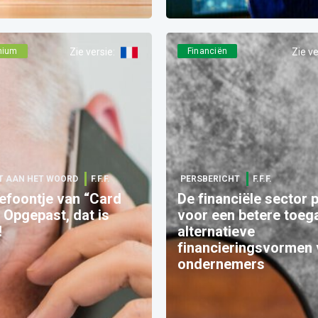
nium
Zie versie
:
Financiën
Zie ve
T AAN HET WOORD
F.F.F.
PERSBERICHT
F.F.F.
lefoontje van “Card
De financiële sector p
 Opgepast, dat is
voor een betere toeg
!
alternatieve
financieringsvormen
ondernemers​