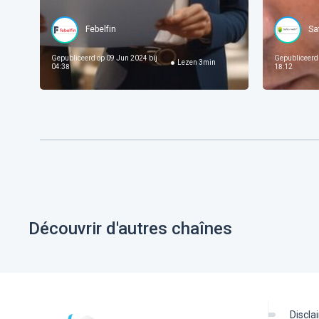
Febelfin
Sa
Gepubliceerd op
09 Jun 2024 bij
Gepubliceerd
Lezen
3
min
04:38
18:12
Découvrir d'autres chaînes
discl