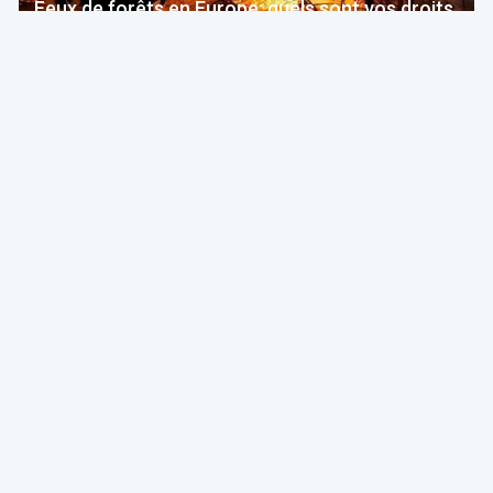
Feux de forêts en Europe: quels sont vos droits
si votre voyage est impacté ?
Bruno Colmant
Professeur, Membre de l'Académie Royale
06 Aug 2026 à 04:00
GRH, Emploi, formation
F.F.F.
Opinion
Quelles études choisir en septembre 2026 ?
ITAA
05 Aug 2026 à 11:30
Fiscalité