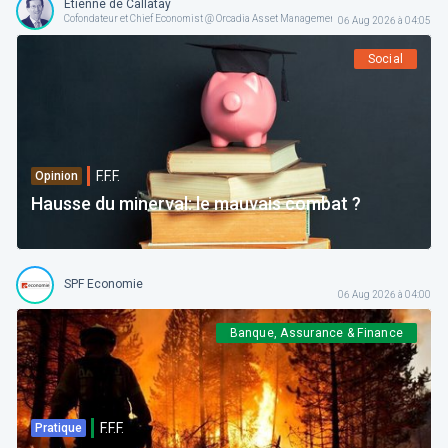
Etienne de Callataÿ
Cofondateur et Chief Economist @ Orcadia Asset Management
06 Aug 2026 à 04:05
Social
F.F.F.
Opinion
Hausse du minerval: le mauvais combat ?
SPF Economie
06 Aug 2026 à 04:00
Banque, Assurance & Finance
F.F.F.
Pratique