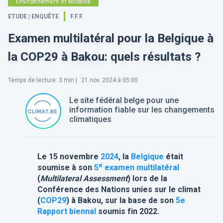
Environnement et Mobilité
ETUDE | ENQUÊTE
F.F.F.
Examen multilatéral pour la Belgique à
la COP29 à Bakou: quels résultats ?
Temps de lecture
:
3
min |
21 nov. 2024 à 05:00
Le site fédéral belge pour une
information fiable sur les changements
climatiques
Le 15 novembre
2024
, la
Belgique
était
e
soumise à son
5
examen multilatéral
(
Multilateral Assessment
) lors de la
Conférence des Nations unies sur le climat
(
COP29
) à Bakou, sur la base de son
5e
Rapport biennal
soumis fin 2022.