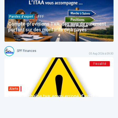
F.F.F.
Paroles d’expert
Compte-provisions TVA: des avis de paiement
portant sur des montants déjà payés
SPF Finances
05 Aug 2026 à 09:30
Fiscalité
F.F.F.
Alerte
Nouvelle chaîne tva: envoi erroné d’avis de
paiement