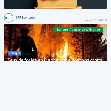
SPF Economie
06 Aug 2026 à 04:00
Banque, Assurance & Finance
F.F.F.
Pratique
Feux de forêts en Europe: quels sont vos droits
si votre voyage est impacté ?
Bruno Colmant
Professeur, Membre de l'Académie Royale
06 Aug 2026 à 04:00
GRH, Emploi, formation