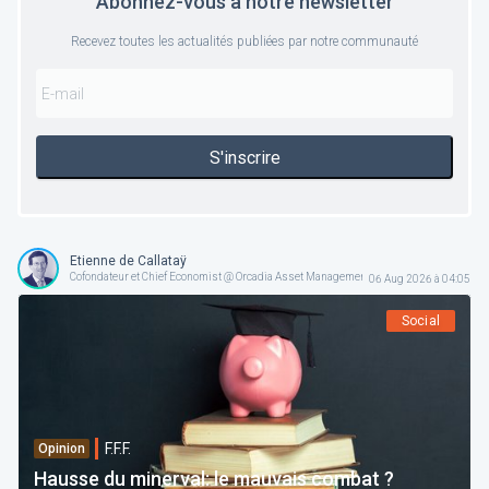
Abonnez-vous à notre newsletter
Recevez toutes les actualités publiées par notre communauté
S'inscrire
Etienne de Callataÿ
Cofondateur et Chief Economist @ Orcadia Asset Management
06 Aug 2026 à 04:05
Social
F.F.F.
Opinion
Hausse du minerval: le mauvais combat ?