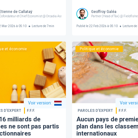
Etienne de Callataÿ
Geoffroy Galéa
Cofondateur et Chief Economist @ Orcadia Asset Management
Partner (Head of Tax) @ Fieldfish
 Mar 2026 à 05:10
Lecture de
7
min
Publié le
22 Feb 2026 à 05:10
Lecture de
que et économie
Politique et économie
Voir version
:
Voir vers
S D’EXPERT
F.F.F.
PAROLES D’EXPERT
F.F.F.
16 milliards de
Aucun pays de premie
res ne sont pas partis
plan dans les classe
ctionnaires
internationaux