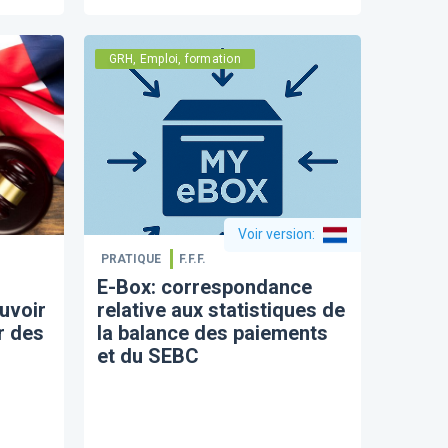
GRH, Emploi, formation
Voir version
:
PRATIQUE
F.F.F.
E-Box: correspondance
ouvoir
relative aux statistiques de
r des
la balance des paiements
et du SEBC