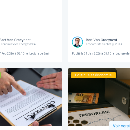
Bart Van Craeynest
Bart Van Craeynest
Economiste en chef @ VOKA
Economiste en chef @ VOKA
 Feb 2026 à 05:10
Lecture de
5
min
Publié le
31 Jan 2026 à 05:10
Lecture de
Politique et économie
Voir vers