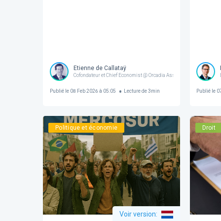
Etienne de Callataÿ
Cofondateur et Chief Economist @ Orcadia Asset Management
Publié le
08 Feb 2026 à 05:05
Lecture de
3
min
Publié le
07
Politique et économie
Droit
Voir version
: