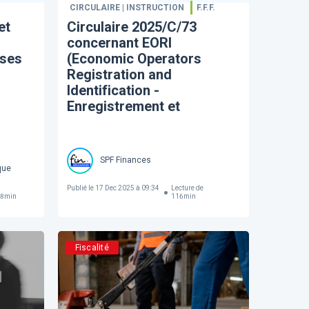
CIRCULAIRE | INSTRUCTION
F.F.F.
et
Circulaire 2025/C/73
concernant EORI
ises
(Economic Operators
Registration and
Identification -
Enregistrement et
identification des
opérateurs économiques)
SPF Finances
que
Publié le
17 Dec 2025 à 09:34
Lecture de
8
min
116
min
Fiscalité