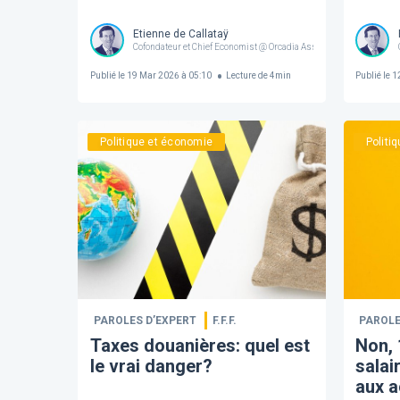
Etienne de Callataÿ
Cofondateur et Chief Economist @ Orcadia Asset Management
Publié le
19 Mar 2026 à 05:10
Lecture de
4
min
Publié le
12
Politique et économie
Politi
PAROLES D’EXPERT
F.F.F.
PAROLE
Taxes douanières: quel est
Non, 
le vrai danger?
salai
aux a