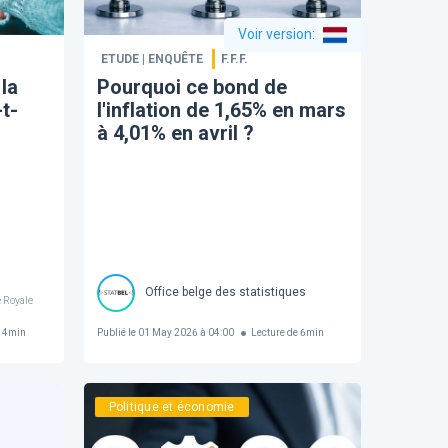
Voir version
:
ETUDE | ENQUÊTE
F.F.F.
la
Pourquoi ce bond de
-t-
l'inflation de 1,65% en mars
à 4,01% en avril ?
Office belge des statistiques
 Royale
e
4
min
Publié le
01 May 2026 à 04:00
Lecture de
6
min
Politique et économie