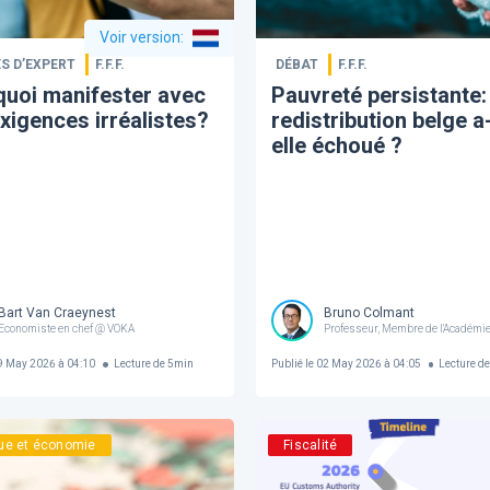
Voir version
:
S D’EXPERT
F.F.F.
DÉBAT
F.F.F.
uoi manifester avec
Pauvreté persistante: 
xigences irréalistes?
redistribution belge a
elle échoué ?
Bart Van Craeynest
Bruno Colmant
Economiste en chef @ VOKA
Professeur, Membre de l'Académie
 May 2026 à 04:10
Lecture de
5
min
Publié le
02 May 2026 à 04:05
Lecture d
que et économie
Fiscalité