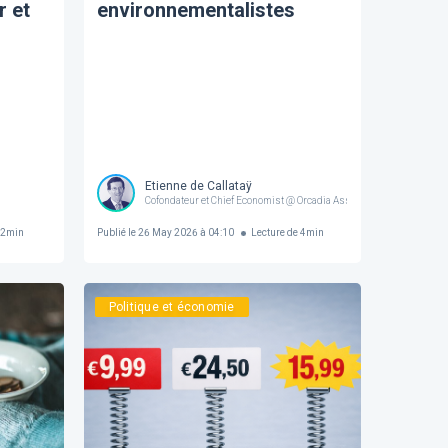
r et
environnementalistes
Etienne de Callataÿ
Cofondateur et Chief Economist @ Orcadia Asset Management
2
min
Publié le
26 May 2026 à 04:10
Lecture de
4
min
Politique et économie