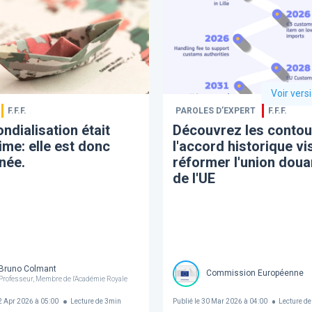
Voir vers
F.F.F.
PAROLES D’EXPERT
F.F.F.
ondialisation était
Découvrez les contou
ime: elle est donc
l'accord historique vi
née.
réformer l'union doua
de l'UE
Bruno Colmant
Commission Européenne
Professeur, Membre de l'Académie Royale
 Apr 2026 à 05:00
Lecture de
3
min
Publié le
30 Mar 2026 à 04:00
Lecture de