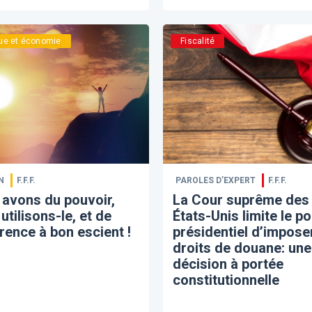
que et économie
Fiscalité
N
F.F.F.
PAROLES D’EXPERT
F.F.F.
avons du pouvoir,
La Cour suprême des
 utilisons-le, et de
États-Unis limite le p
rence à bon escient !
présidentiel d’impose
droits de douane: une
décision à portée
constitutionnelle