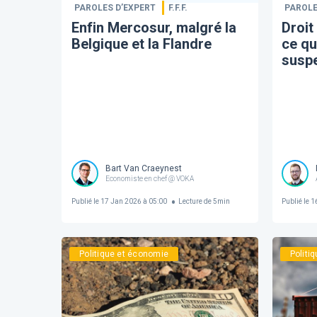
PAROLES D’EXPERT
F.F.F.
PAROLE
Enfin Mercosur, malgré la
Droit
Belgique et la Flandre
ce qu
susp
Bart Van Craeynest
Economiste en chef @ VOKA
Publié le
17 Jan 2026 à 05:00
Lecture de
5
min
Publié le
16
Politique et économie
Politi