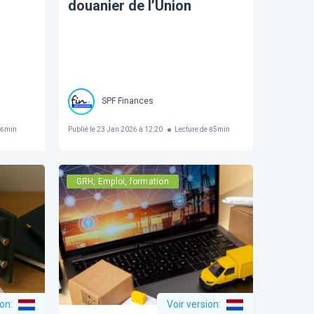
douanier de l’Union
SPF Finances
6
min
Publié le
23 Jan 2026 à 12:20
Lecture de
85
min
GRH, Emploi, formation
ion
:
Voir version
: