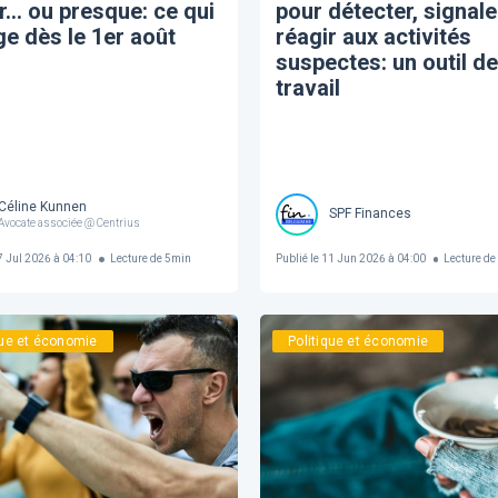
r… ou presque: ce qui
pour détecter, signale
e dès le 1er août
réagir aux activités
suspectes: un outil de
travail
Céline Kunnen
SPF Finances
Avocate associée @ Centrius
 Jul 2026 à 04:10
Lecture de
5
min
Publié le
11 Jun 2026 à 04:00
Lecture de
que et économie
Politique et économie