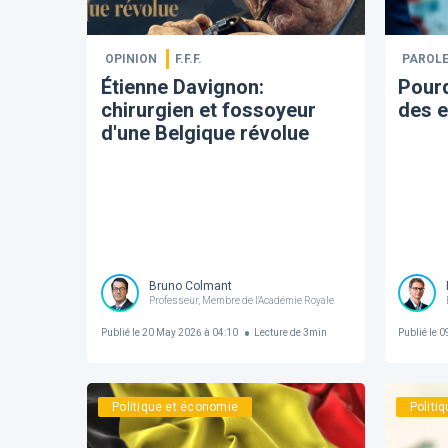
OPINION
F.F.F.
PAROLE
​Étienne Davignon:
Pourq
chirurgien et fossoyeur
des e
d'une Belgique révolue
Bruno Colmant
Professeur, Membre de l'Académie Royale
Publié le
20 May 2026 à 04:10
Lecture de
3
min
Publié le
09
Politique et économie
Politi