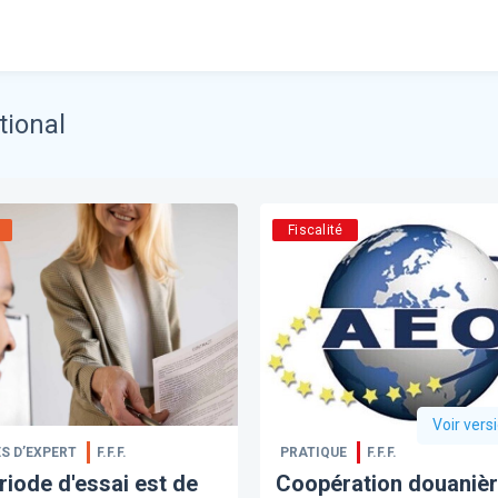
ional
Fiscalité
Voir vers
S D’EXPERT
F.F.F.
PRATIQUE
F.F.F.
riode d'essai est de
Coopération douaniè