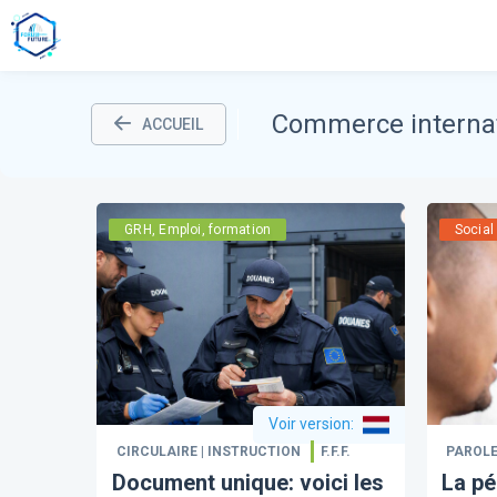
Commerce internat
ACCUEIL
GRH, Emploi, formation
Social
Voir version
:
CIRCULAIRE | INSTRUCTION
F.F.F.
PAROLE
Document unique: voici les
La pé