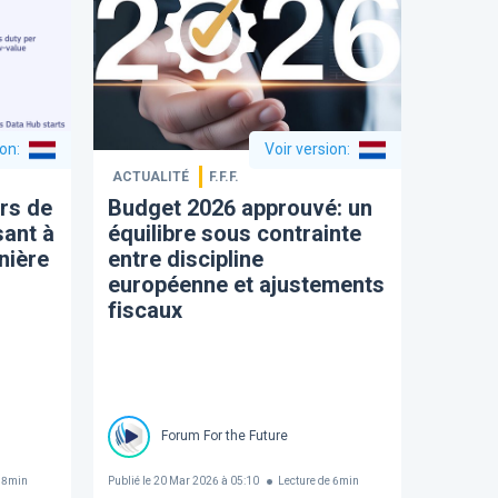
ion
:
Voir version
:
ACTUALITÉ
F.F.F.
rs de
Budget 2026 approuvé: un
sant à
équilibre sous contrainte
nière
entre discipline
européenne et ajustements
fiscaux
Forum For the Future
8
min
Publié le
20 Mar 2026 à 05:10
Lecture de
6
min