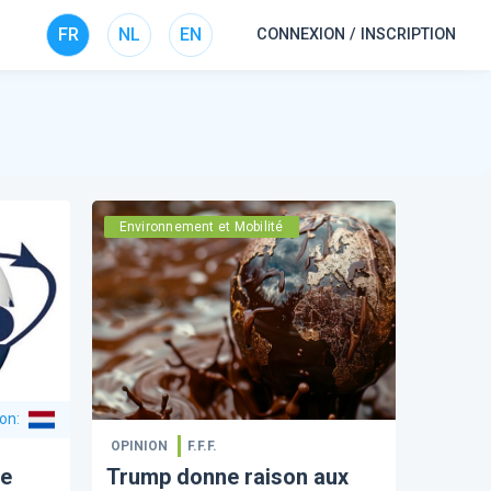
FR
NL
EN
CONNEXION / INSCRIPTION
Environnement et Mobilité
ion
:
OPINION
F.F.F.
re
Trump donne raison aux