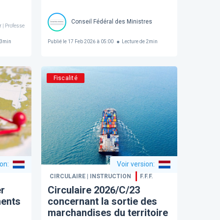
Conseil Fédéral des Ministres
er | Professeur @ ICHEC-ESSF
3
min
Publié le
17 Feb 2026 à 05:00
Lecture de
2
min
Fiscalité
ion
:
Voir version
:
CIRCULAIRE | INSTRUCTION
F.F.F.
r
Circulaire 2026/C/23
ments
concernant la sortie des
marchandises du territoire