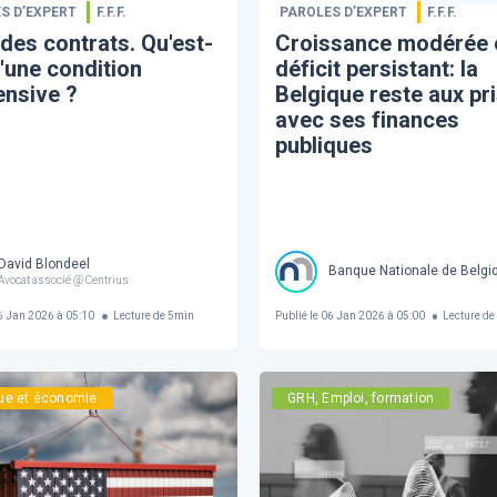
S D’EXPERT
F.F.F.
PAROLES D’EXPERT
F.F.F.
 des contrats. Qu'est-
Croissance modérée 
'une condition
déficit persistant: la
ensive ?
Belgique reste aux pr
avec ses finances
publiques
David Blondeel
Banque Nationale de Belgi
Avocat associé @ Centrius
 Jan 2026 à 05:10
Lecture de
5
min
Publié le
06 Jan 2026 à 05:00
Lecture de
que et économie
GRH, Emploi, formation