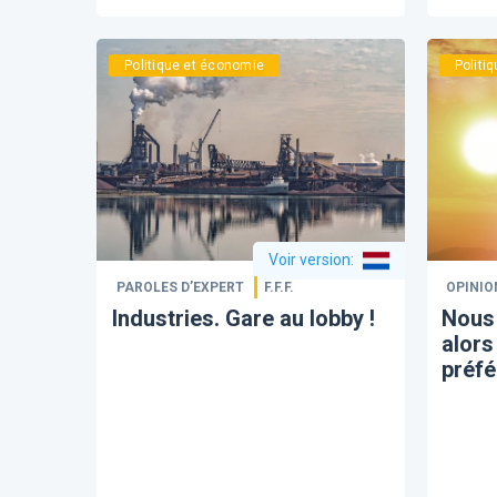
Politique et économie
Politi
Voir version
:
PAROLES D’EXPERT
F.F.F.
OPINIO
Industries. Gare au lobby !
Nous 
alors
préfé