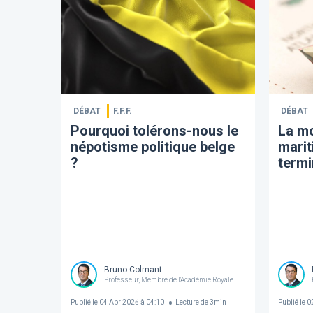
DÉBAT
F.F.F.
DÉBAT
​Pourquoi tolérons-nous le
​La m
népotisme politique belge
marit
?
termi
Bruno Colmant
Professeur, Membre de l'Académie Royale
Publié le
04 Apr 2026 à 04:10
Lecture de
3
min
Publié le
02