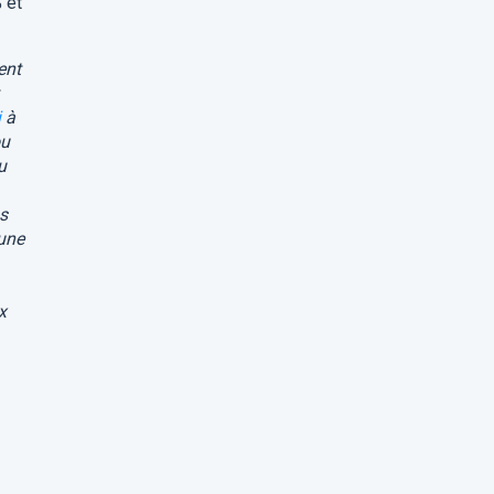
 et
ent
i
à
ou
u
ps
 une
x