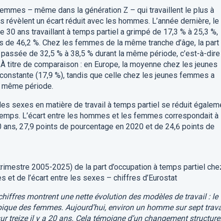
femmes – même dans la génération Z – qui travaillent le plus à
es révèlent un écart réduit avec les hommes. L’année dernière, le
0 ans travaillant à temps partiel a grimpé de 17,3 % à 25,3 %,
s de 46,2 %. Chez les femmes de la même tranche d’âge, la part
t passée de 32,5 % à 38,5 % durant la même période, c’est-à-dire
 À titre de comparaison : en Europe, la moyenne chez les jeunes
constante (17,9 %), tandis que celle chez les jeunes femmes a
a même période.
les sexes en matière de travail à temps partiel se réduit égalem
 temps. L’écart entre les hommes et les femmes correspondait à
0 ans, 27,9 points de pourcentage en 2020 et de 24,6 points de
e trimestre 2005-2025) de la part d’occupation à temps partiel che
et de l’écart entre les sexes – chiffres d’Eurostat
chiffres montrent une nette évolution des modèles de travail : le
typique des femmes. Aujourd’hui, environ un homme sur sept trava
sur treize il y a 20 ans. Cela témoigne d’un changement structure