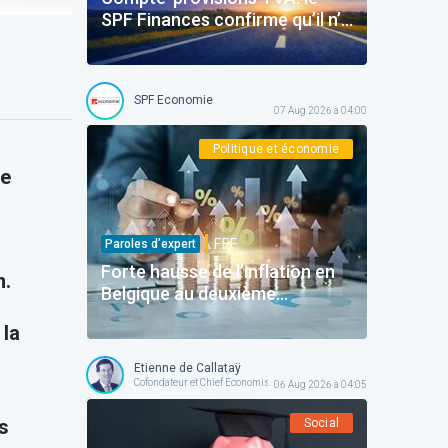
SPF Finances confirme qu’il n’y
aura pas d’amendes
SPF Economie
07 Aug 2026 à 04:00
Politique et économie
de
F.F.F.
Paroles d’expert
Forte hausse de l’inflation en
n.
Belgique au deuxième
trimestre
 la
Etienne de Callataÿ
Cofondateur et Chief Economist @ Orcadia Asset Management
06 Aug 2026 à 04:05
s
Social