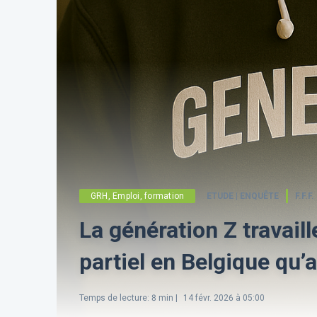
GRH, Emploi, formation
ETUDE | ENQUÊTE
F.F.F.
La génération Z travail
partiel en Belgique qu’
Temps de lecture
:
8
min |
14 févr. 2026 à 05:00