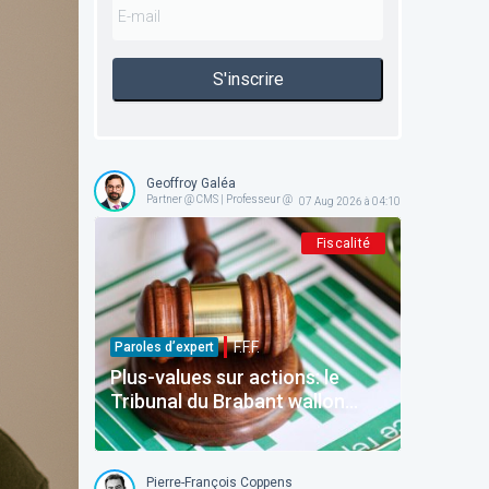
S'inscrire
Geoffroy Galéa
Partner @ CMS | Professeur @ ICHEC-ESSF
07 Aug 2026 à 04:10
Fiscalité
F.F.F.
Paroles d’expert
Plus-values sur actions: le
Tribunal du Brabant wallon
précise la frontière entre
gestion normale et spéculation
Pierre-François Coppens