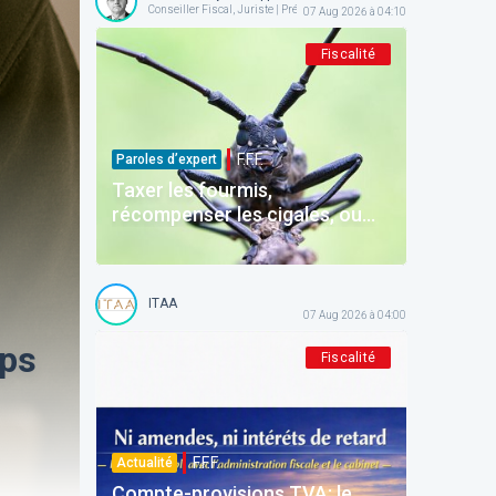
Conseiller Fiscal, Juriste | Président @ AFPC
07 Aug 2026 à 04:10
Fiscalité
F.F.F.
Paroles d’expert
Taxer les fourmis,
récompenser les cigales, ou
comment la Belgique
décourage ceux qui épargnent
ITAA
07 Aug 2026 à 04:00
mps
Fiscalité
F.F.F.
Actualité
Compte-provisions TVA: le