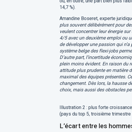
où, en outre, une part bien plus fai
14,7 %).
Amandine Boseret, experte juridiqu
plus souvent délibérément pour des f
veulent concentrer leur énergie su
4/5 avec un deuxième emploi ou un 
de développer une passion qui n’a p
système belge des flexi-jobs permet
D’autre part, l’incertitude économiq
plein moins évident. En raison du 
attitude plus prudente en matière 
maximal des équipes présentes. Ce
changement. Dès lors, la hausse de
choix, mais aussi des obstacles pe
Illustration 2 : plus forte croissan
(pays du top 5, troisième trimestre
L’écart entre les hommes