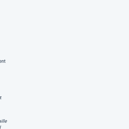
ent
z
ille
l