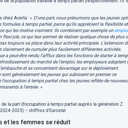
ble de la population travaille à temps partiel (respectivement 15 %
e chez Acerta : «
D’une part, nous présumons que les jeunes opt
ormules à temps partiel, parce qu’ils apprécient la flexibilité et
r ce qui les motive vraiment. Ils combinent par exemple un
emplo
flexi-job, ce qui leur permet de réaliser quelque chose de plus 
as toujours sa place dans leur activité principale. L’extension d
 clairement de cumuler plus facilement différentes activités.
ue a peut-être rendu l’afflux dans les fonctions de starter à tem
refroidissement du marché de l’emploi, les employeurs adoptent
d’embauche et se concentrent davantage sur le déploiement
 sont généralement les jeunes qui subissent en premier ce
 l’occupation à temps partiel chez les jeunes reflète de nouveau
rmanents à l’entrée. »
ce de la part d’occupation à temps partiel auprès la génération Z
 2024-2025) – chiffres d’Eurostat
 et les femmes se réduit