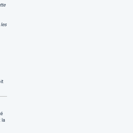
tte
 les
it
té
 la