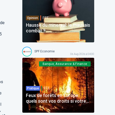
F.F.F.
Opinion
 de
Hausse du minerval: le mauvais
combat ?
,5
SPF Economie
06 Aug 2026 à 04:00
Banque, Assurance & Finance
ps
F.F.F.
Pratique
e
Feux de forêts en Europe:
quels sont vos droits si votre
l
voyage est impacté ?
,