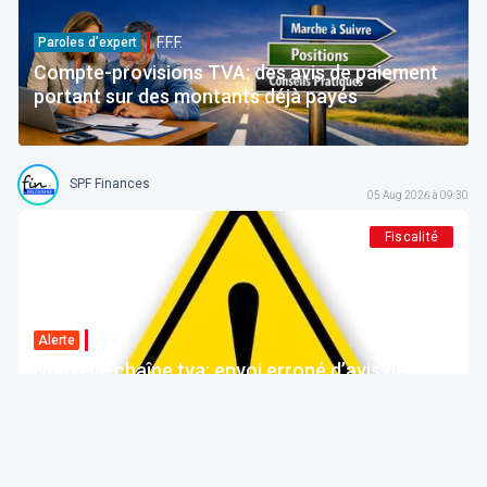
F.F.F.
Paroles d’expert
Compte-provisions TVA: des avis de paiement
portant sur des montants déjà payés
SPF Finances
05 Aug 2026 à 09:30
Fiscalité
F.F.F.
Alerte
Nouvelle chaîne tva: envoi erroné d’avis de
paiement
SPF Finances
Forum For the Future