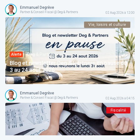
Emmanuel Degrève
Partner & Conseil Fiscal @ Deg & Partners
02 Aug 2026 à 12:00
Vie, loisirs et culture
Deg & Partners
Alerte
Blog et newsletter Deg & Partners en pause du
3 au 24 août 2026
Emmanuel Degrève
Partner & Conseil Fiscal @ Deg & Partners
02 Aug 2026 à 04:15
Fiscalité
Deg & Partners
Paroles d’expert