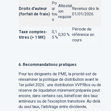
Po
Attestat
Droits d'auteur
ur
Revenus dès le
ion
(forfait de frais)
tou
01/01/2026
requise
s
Période de
Taxe comptes-
0,1
0,30 %
référence en
titres (> 1 M€)
5 %
cours
6. Recommandations pratiques
Pour les dirigeants de PME, la priorité est de
réexaminer la politique de distribution avant le
1er juillet 2026 : une distribution VVPRbis ou de
réserve de liquidation mûrement préparée peut
encore, dans certains cas, bénéficier des taux
antérieurs ou de l'exception transitoire. Au-delà
du seul taux, l'arbitrage entre dividende,