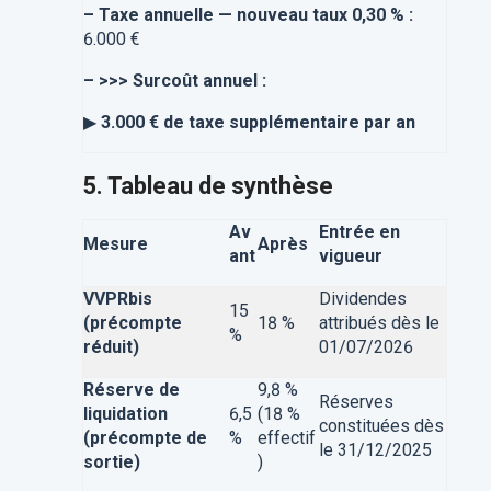
–
Taxe annuelle — nouveau taux 0,30 % :
6.000 €
–
>>> Surcoût annuel :
▶
3.000 € de taxe supplémentaire par an
5. Tableau de synthèse
Av
Entrée en
Mesure
Après
ant
vigueur
VVPRbis
Dividendes
15
(précompte
18 %
attribués dès le
%
réduit)
01/07/2026
Réserve de
9,8 %
Réserves
liquidation
6,5
(18 %
constituées dès
(précompte de
%
effectif
le 31/12/2025
sortie)
)