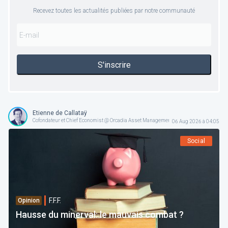
Recevez toutes les actualités publiées par notre communauté
S'inscrire
Etienne de Callataÿ
Cofondateur et Chief Economist @ Orcadia Asset Management
06 Aug 2026 à 04:05
Social
F.F.F.
Opinion
Hausse du minerval: le mauvais combat ?