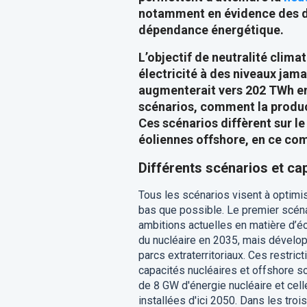
notamment en évidence des di
dépendance énergétique.
L’objectif de neutralité clima
électricité à des niveaux ja
augmenterait vers 202 TWh en 
scénarios, comment la produc
Ces scénarios diffèrent sur l
éoliennes offshore, en ce co
Différents scénarios et ca
Tous les scénarios visent à optimise
bas que possible. Le premier scéna
ambitions actuelles en matière d’é
du nucléaire en 2035, mais dévelo
parcs extraterritoriaux. Ces restri
capacités nucléaires et offshore s
de 8 GW d'énergie nucléaire et cel
installées d'ici 2050. Dans les tro