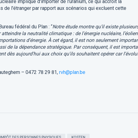
cléaire implique d'importer de l'uranium, ce qui accroît la
 de l'étranger par rapport aux scénarios qui excluent cette
reau fédéral du Plan : “
Notre étude montre qu’il existe plusieur
tteindre la neutralité climatique : de l'énergie nucléaire, l’éolien
importations d'énergie. À cet égard, il est non seulement importa
ssi de la dépendance stratégique. Par conséquent, il est importa
ent dès aujourd'hui aux choix qu'ils souhaitent opérer car l’évolu
hauteghem – 0472 78 29 81,
rvh@plan.be
IMPÔT DES PERSONNES PHYSIQUES
KOSTEN