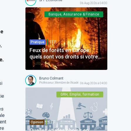
06 Aug 2026 à 04:00
Banque, Assurance & Finance
de
F.F.F.
Pratique
.
Feux de forêts en Europe:
quels sont vos droits si votre
e.
voyage est impacté ?
Bruno Colmant
si
Professeur, Membre de l'Académie Royale
06 Aug 2026 à 04:00
GRH, Emploi, formation
ie
es
ale
ent
F.F.F.
Opinion
ire
Quelles études choisir en