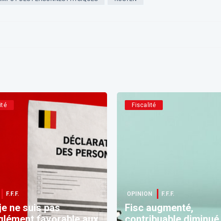
ité
Fiscalité
F.F.F.
OPINION
F.F.F.
 je ne suis pas
Fisc augmenté,
glément favorable aux
contribuable diminué