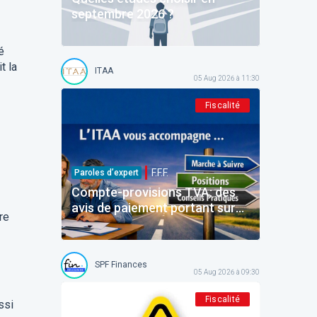
septembre 2026 ?
é
t la
ITAA
05 Aug 2026 à 11:30
Fiscalité
F.F.F.
Paroles d’expert
Compte-provisions TVA: des
avis de paiement portant sur
re
des montants déjà payés
SPF Finances
05 Aug 2026 à 09:30
Fiscalité
ssi