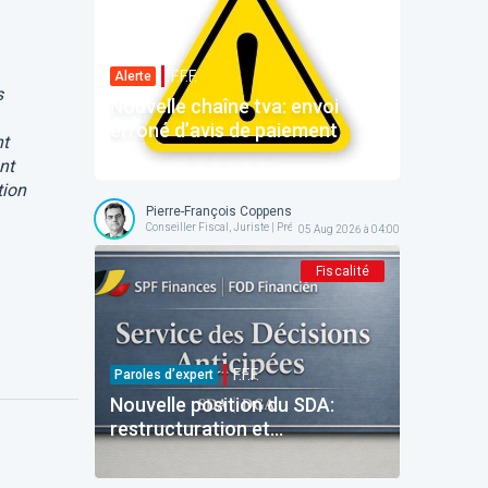
F.F.F.
Alerte
s
Nouvelle chaîne tva: envoi
erroné d’avis de paiement
nt
nt
tion
Pierre-François Coppens
Conseiller Fiscal, Juriste | Président @ AFPC
05 Aug 2026 à 04:00
Fiscalité
F.F.F.
Paroles d’expert
Nouvelle position du SDA:
restructuration et
reinvestissement