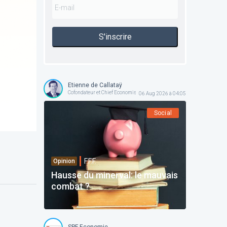
S'inscrire
Etienne de Callataÿ
Cofondateur et Chief Economist @ Orcadia Asset Management
06 Aug 2026 à 04:05
Social
F.F.F.
Opinion
Hausse du minerval: le mauvais
combat ?
SPF Economie