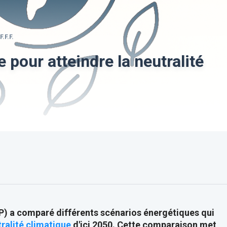
F.F.F.
 pour atteindre la neutralité
P) a comparé différents scénarios énergétiques qui
ralité climatique
d'ici 2050. Cette comparaison met