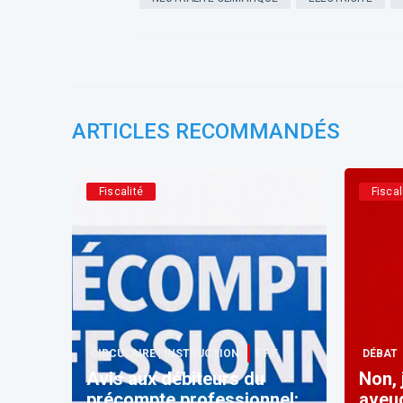
ARTICLES RECOMMANDÉS
Fiscalité
Fiscal
CIRCULAIRE | INSTRUCTION
F.F.F.
DÉBAT
Avis aux débiteurs du
​Non,
précompte professionnel:
aveu