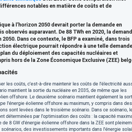
fférences notables en matière de coûts et de
tique à l’horizon 2050 devrait porter la demande en
mais observés auparavant. De 88 TWh en 2020, la deman
2050. Dans ce contexte, le BFP a examiné, dans trois
tion électrique pourrait répondre à une telle demande
e plan du déploiement des capacités nucléaires et
mpris hors de la Zone Économique Exclusive (ZEE) belg
pacités
r les coûts, c’est-à-dire maintenir les coûts de l'électricité aus
rio maintient la sortie du nucléaire en 2035, de même que les
olien offshore. Le deuxième scénario maintient également la sort
ppe l'énergie éolienne offshore au maximum, y compris dans des
ctions sont levées dans le troisième scénario. Dans ce scénario, l
ont déterminées par l'optimisation des coûts : la capacité maxim
le de 8 GW d'énergie éolienne offshore dans la ZEE sont pleinem
is scénarios, des investissements importants dans l'énergie sola