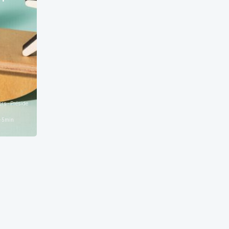
s - Président de l'OECCBB - Président à l'ITAA
e
5
min