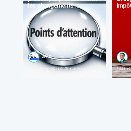
les changements ...
impôt
SPF Finances
Publié le
03 Aug 2026 à 04:05
Lecture de
3
min
Publié le
02