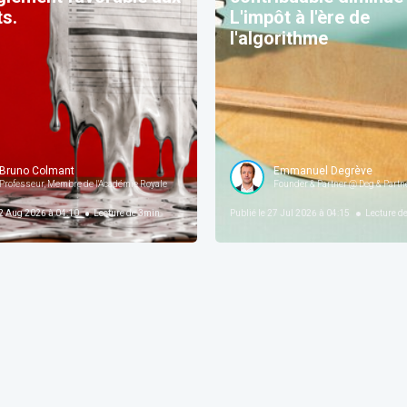
s.
L'impôt à l'ère de
l'algorithme
Bruno Colmant
Emmanuel Degrève
Professeur, Membre de l'Académie Royale
Founder & Partner @ Deg & Partner
 Aug 2026 à 04:10
Lecture de
3
min
Publié le
27 Jul 2026 à 04:15
Lecture d