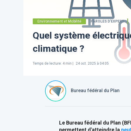
Environnement et Mobilité
PAROLES D’EXPERT
Quel système électrique
climatique ?
Temps de lecture
:
4
min |
24 oct. 2025 à 04:05
Bureau fédéral du Plan
Le Bureau fédéral du Plan (BF
permettent d'atteindre la
neut