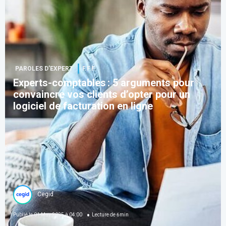
PAROLES D’EXPERT
F.F.F.
Experts-comptables : 5 arguments pour
convaincre vos clients d’opter pour un
logiciel de facturation en ligne
Cegid
Publié le
01 May 2025 à 04:00
Lecture de
6
min