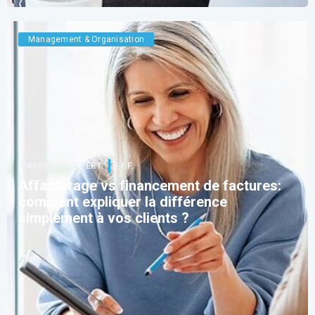
Management & Organisation
PAROLES D’EXPERT
F.F.F.
Affacturage vs financement de factures:
comment expliquer la différence
simplement à vos clients ?