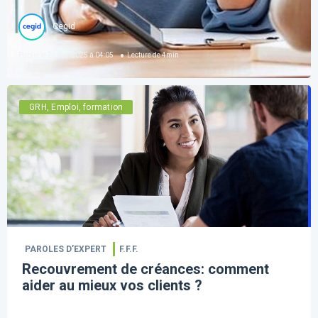
Cegid
Publié le
21 Apr 2025 à 04:05
Lecture de
4
min
GRH, Emploi, formation
PAROLES D’EXPERT
F.F.F.
Recouvrement de créances: comment
aider au mieux vos clients ?