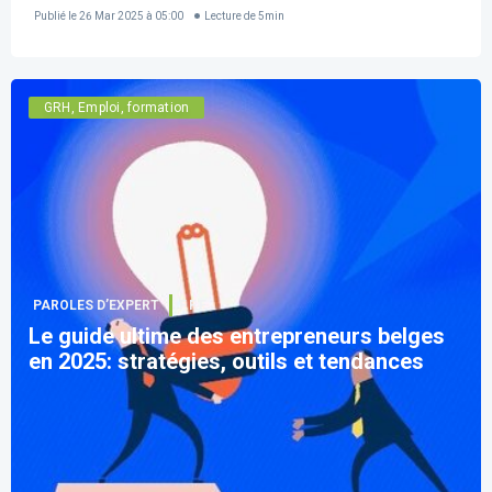
Publié le
26 Mar 2025 à 05:00
Lecture de
5
min
GRH, Emploi, formation
PAROLES D’EXPERT
F.F.F.
Le guide ultime des entrepreneurs belges
en 2025: stratégies, outils et tendances