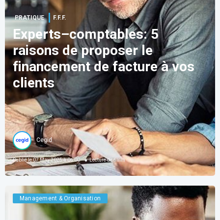
PRATIQUE
F.F.F.
Experts–comptables: 5
raisons de proposer le
financement de facture à vos
clients
Cegid
Publié le
07 May 2025 à 06:00
Lecture de
6
min
Management & Organisation