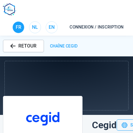
FR
NL
EN
CONNEXION / INSCRIPTION
RETOUR
CHAÎNE CEGID
Cegid
S