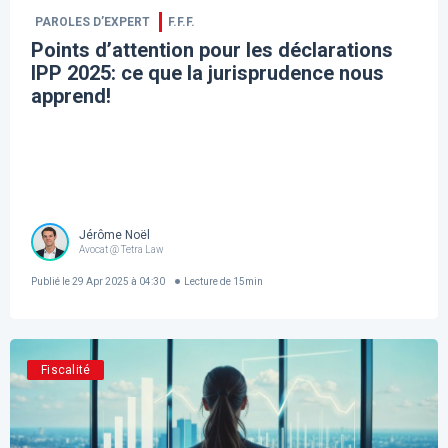
PAROLES D’EXPERT
F.F.F.
Points d’attention pour les déclarations
IPP 2025: ce que la jurisprudence nous
apprend!
Jérôme Noël
Avocat @ Tetra Law
Publié le
29 Apr 2025 à 04:30
Lecture de
15
min
Fiscalité