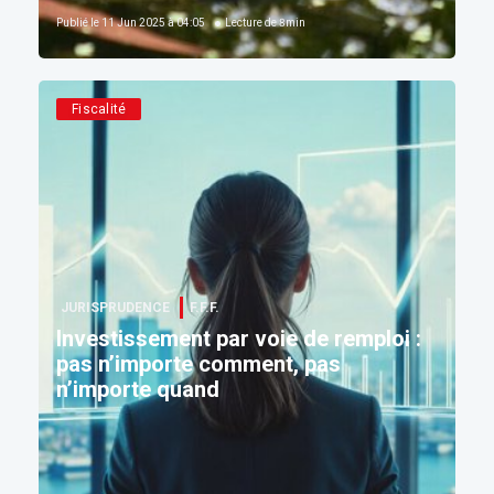
Publié le
11 Jun 2025 à 04:05
Lecture de
8
min
Fiscalité
JURISPRUDENCE
F.F.F.
Investissement par voie de remploi :
pas n’importe comment, pas
n’importe quand