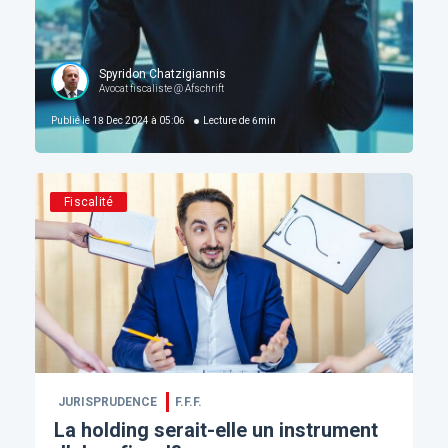
Spyridon Chatzigiannis
Avocat fiscaliste @ Afschrift
Publié le
18 Dec 2024 à 05:06
Lecture de
6
min
Fiscalité
JURISPRUDENCE
F.F.F.
La holding serait-elle un instrument