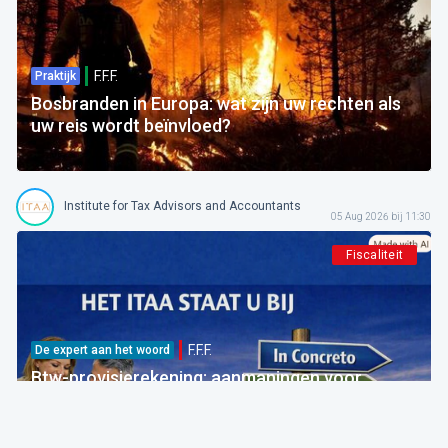
F.F.F.
Praktijk
Bosbranden in Europa: wat zijn uw rechten als
uw reis wordt beïnvloed?
Institute for Tax Advisors and Accountants
05 Aug 2026 bij 11:30
Fiscaliteit
F.F.F.
De expert aan het woord
Btw-provisierekening: aanmaningen voor
bedragen die al betaald zijn