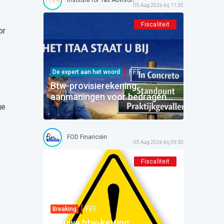
05 Aug 2026 bij 11:30
Fiscaliteit
or
F.F.F.
De expert aan het woord
Btw-provisierekening:
aanmaningen voor bedragen
ge
die al betaald zijn
FOD Financiën
05 Aug 2026 bij 09:30
Fiscaliteit
F.F.F.
Breaking
Nieuwe btw-ketting: