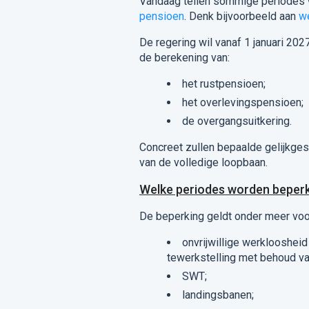
Vandaag tellen sommige periodes 
pensioen
. Denk bijvoorbeeld aan
w
De regering wil vanaf 1 januari 2
de berekening van:
het rustpensioen;
het overlevingspensioen;
de overgangsuitkering.
Concreet zullen bepaalde gelijkge
van de volledige loopbaan.
Welke periodes worden beper
De beperking geldt onder meer voo
onvrijwillige werkloosheid 
tewerkstelling met behoud va
SWT;
landingsbanen;