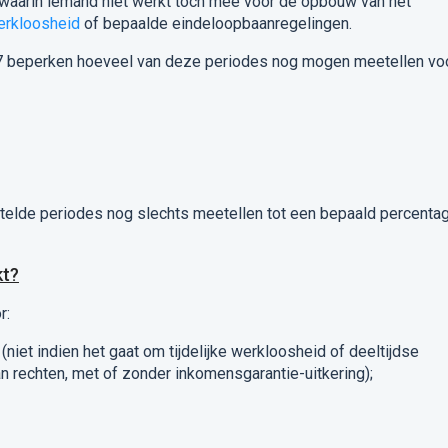
waarin iemand niet werkt toch mee voor de opbouw van het
erkloosheid
of bepaalde eindeloopbaanregelingen.
027 beperken hoeveel van deze periodes nog mogen meetellen vo
stelde periodes nog slechts meetellen tot een bepaald percenta
kt?
r:
(niet indien het gaat om tijdelijke werkloosheid of deeltijdse
n rechten, met of zonder inkomensgarantie-uitkering);