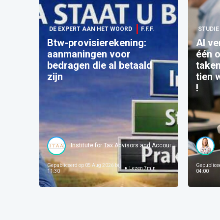
DE EXPERT AAN HET WOORD
F.F.F.
STUDIE
Btw-provisierekening:
AI ve
aanmaningen voor
één o
bedragen die al betaald
taken
zijn
tien 
!
Institute for Tax Advisors and Accountants
Gepubliceerd op
05 Aug 2026 bij
Gepublice
Lezen
7
min
11:30
04:00