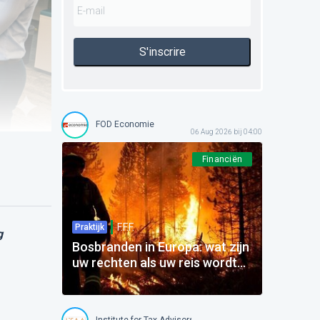
S'inscrire
FOD Economie
06 Aug 2026 bij 04:00
Financiën
F.F.F.
Praktijk
g
Bosbranden in Europa: wat zijn
uw rechten als uw reis wordt
beïnvloed?
Institute for Tax Advisors and Accountants