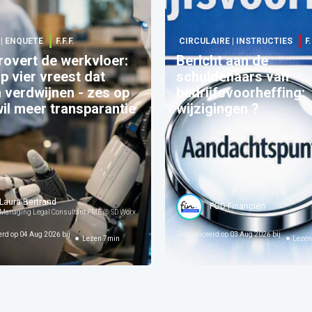
 | ENQUETE
F.F.F.
CIRCULAIRE | INSTRUCTIES
F.
rovert de werkvloer:
Bericht aan de
p vier vreest dat
schuldenaars van
 verdwijnen - zes op
bedrijfsvoorheffing:
wil meer transparantie
wijzigingen ?
Laura Bertrand
SD Worx
FOD Financiën
Managing Legal Consultant PME @ SD Worx
erd op
04 Aug 2026 bij
Gepubliceerd op
03 Aug 2026 bij
Lezen
7
min
Leze
04:05