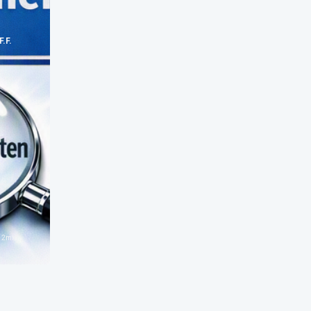
F.F.
n
2
min