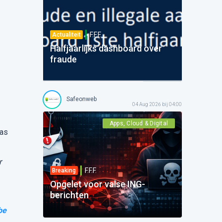
F.F.F.
Actualiteit
Halfjaarlijks dashboard over
fraude
Safeonweb
04 Aug 2026 bij 04:00
Apps, Cloud & Digital
pas
r
F.F.F.
Breaking
Opgelet voor valse ING-
berichten
be