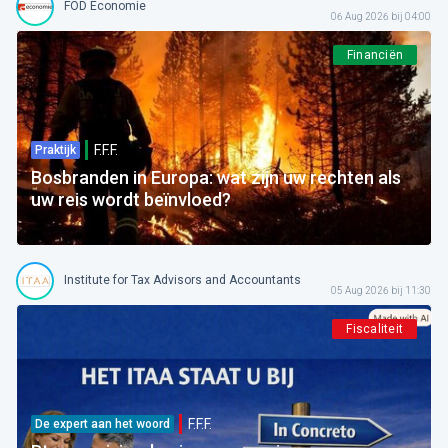
FOD Economie
06 Aug 2026 bij 04:00
Financiën
F.F.F.
Praktijk
Bosbranden in Europa: wat zijn uw rechten als
uw reis wordt beïnvloed?
Institute for Tax Advisors and Accountants
05 Aug 2026 bij 11:30
Fiscaliteit
F.F.F.
De expert aan het woord