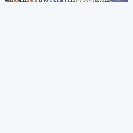
Btw-provisierekening: aanmaningen voor
bedragen die al betaald zijn
FOD Financiën
05 Aug 2026 bij 09:30
Fiscaliteit
F.F.F.
Breaking
Nieuwe btw-ketting: onterechte verzending van
betalingsberichten
FOD Financiën
Forum For the Future
05 Aug 2026 bij 04:00
Fiscaliteit