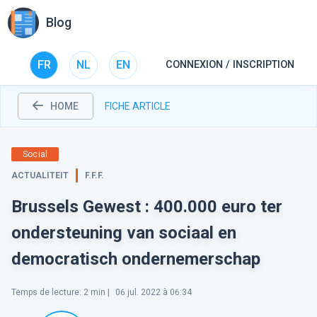
Blog
FR
NL
EN
CONNEXION / INSCRIPTION
HOME
FICHE ARTICLE
Social
ACTUALITEIT
F.F.F.
Brussels Gewest : 400.000 euro ter
ondersteuning van sociaal en
democratisch ondernemerschap
Temps de lecture
:
2
min |
06 jul. 2022 à 06:34