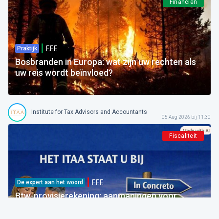
Financiën
F.F.F.
Praktijk
Bosbranden in Europa: wat zijn uw rechten als
uw reis wordt beïnvloed?
Institute for Tax Advisors and Accountants
05 Aug 2026 bij 11:30
Fiscaliteit
F.F.F.
De expert aan het woord
Btw-provisierekening: aanmaningen voor
bedragen die al betaald zijn