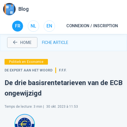
Blog
FR
NL
EN
CONNEXION / INSCRIPTION
HOME
FICHE ARTICLE
Politiek en Economie
DE EXPERT AAN HET WOORD
F.F.F.
De drie basisrentetarieven van de ECB
ongewijzigd
Temps de lecture
:
3
min |
30 okt. 2023 à 11:53