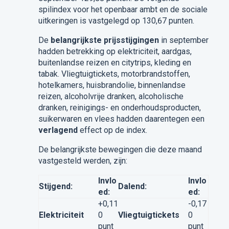
spilindex voor het openbaar ambt en de sociale
uitkeringen is vastgelegd op 130,67 punten.
De
belangrijkste prijsstijgingen
in september
hadden betrekking op elektriciteit, aardgas,
buitenlandse reizen en citytrips, kleding en
tabak. Vliegtuigtickets, motorbrandstoffen,
hotelkamers, huisbrandolie, binnenlandse
reizen, alcoholvrije dranken, alcoholische
dranken, reinigings- en onderhoudsproducten,
suikerwaren en vlees hadden daarentegen een
verlagend
effect op de index.
De belangrijkste bewegingen die deze maand
vastgesteld werden, zijn:
Invlo
Invlo
Stijgend:
Dalend:
ed:
ed:
+0,11
-0,17
Elektriciteit
0
Vliegtuigtickets
0
punt
punt