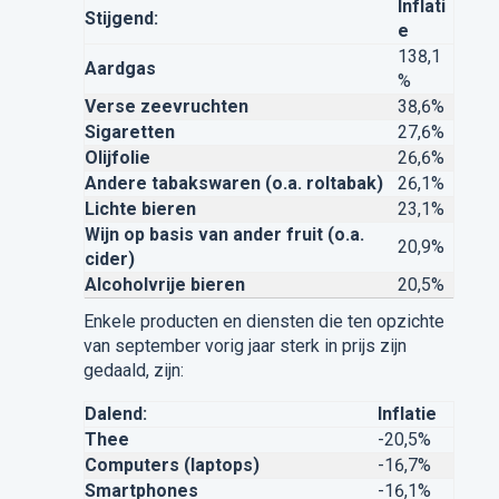
Inflati
Stijgend:
e
138,1
Aardgas
%
Verse zeevruchten
38,6%
Sigaretten
27,6%
Olijfolie
26,6%
Andere tabakswaren (o.a. roltabak)
26,1%
Lichte bieren
23,1%
Wijn op basis van ander fruit (o.a.
20,9%
cider)
Alcoholvrije bieren
20,5%
Enkele producten en diensten die ten opzichte
van september vorig jaar sterk in prijs zijn
gedaald, zijn:
Dalend:
Inflatie
Thee
-20,5%
Computers (laptops)
-16,7%
Smartphones
-16,1%