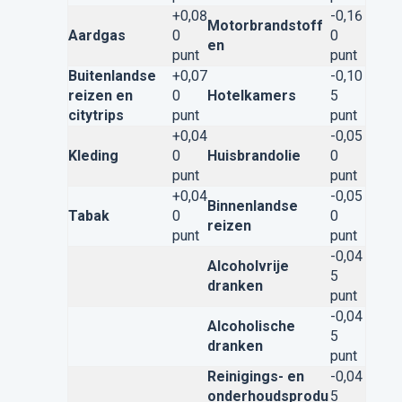
+0,08
-0,16
Motorbrandstoff
Aardgas
0
0
en
punt
punt
Buitenlandse
+0,07
-0,10
reizen en
0
Hotelkamers
5
citytrips
punt
punt
+0,04
-0,05
Kleding
0
Huisbrandolie
0
punt
punt
+0,04
-0,05
Binnenlandse
Tabak
0
0
reizen
punt
punt
-0,04
Alcoholvrije
5
dranken
punt
-0,04
Alcoholische
5
dranken
punt
Reinigings- en
-0,04
onderhoudsprodu
5