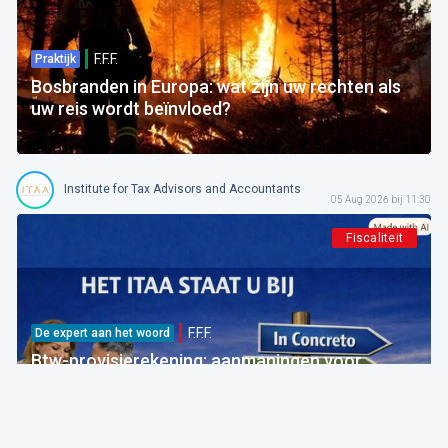
F.F.F.
Praktijk
Bosbranden in Europa: wat zijn uw rechten als
uw reis wordt beïnvloed?
Institute for Tax Advisors and Accountants
05 Aug 2026 bij 11:30
Fiscaliteit
F.F.F.
De expert aan het woord
Btw-provisierekening: aanmaningen voor
bedragen die al betaald zijn