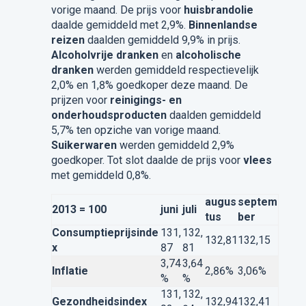
vorige maand. De prijs voor
huisbrandolie
daalde gemiddeld met 2,9%.
Binnenlandse
reizen
daalden gemiddeld 9,9% in prijs.
Alcoholvrije dranken
en
alcoholische
dranken
werden gemiddeld respectievelijk
2,0% en 1,8% goedkoper deze maand. De
prijzen voor
reinigings- en
onderhoudsproducten
daalden gemiddeld
5,7% ten opziche van vorige maand.
Suikerwaren
werden gemiddeld 2,9%
goedkoper. Tot slot daalde de prijs voor
vlees
met gemiddeld 0,8%.
augus
septem
2013 = 100
juni
juli
tus
ber
Consumptieprijsinde
131,
132,
132,81
132,15
x
87
81
3,74
3,64
Inflatie
2,86%
3,06%
%
%
131,
132,
Gezondheidsindex
132,94
132,41