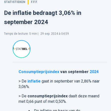
STATISTIEKEN
F.F.F.
De inflatie bedraagt 3,06% in
september 2024
Temps de lecture
:
5
min |
29 sep. 2024 à 04:59
Consumptieprijsindex
van september
2024
> De
inflatie
gaat in september van 2,86% naar
3,06%.
> De
consumptieprijsindex
daalt deze maand
met 0,66 punt of met 0,50%.
De inflatie op basis van de