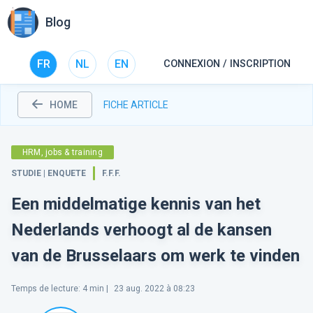
Blog
FR
NL
EN
CONNEXION / INSCRIPTION
HOME
FICHE ARTICLE
HRM, jobs & training
STUDIE | ENQUETE
F.F.F.
Een middelmatige kennis van het
Nederlands verhoogt al de kansen
van de Brusselaars om werk te vinden
Temps de lecture
:
4
min |
23 aug. 2022 à 08:23