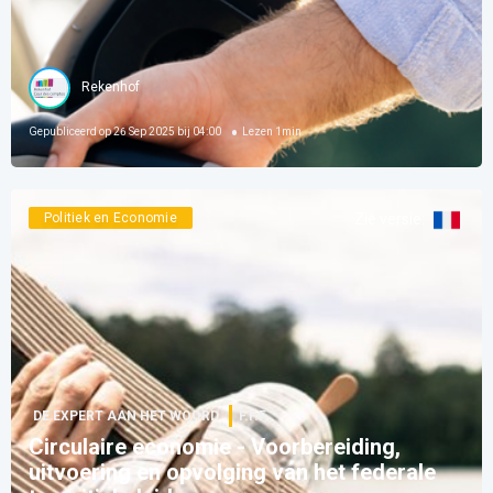
Rekenhof
Gepubliceerd op
26 Sep 2025 bij 04:00
Lezen
1
min
Politiek en Economie
Zie versie
:
DE EXPERT AAN HET WOORD
F.F.F.
Circulaire economie - Voorbereiding,
uitvoering en opvolging van het federale