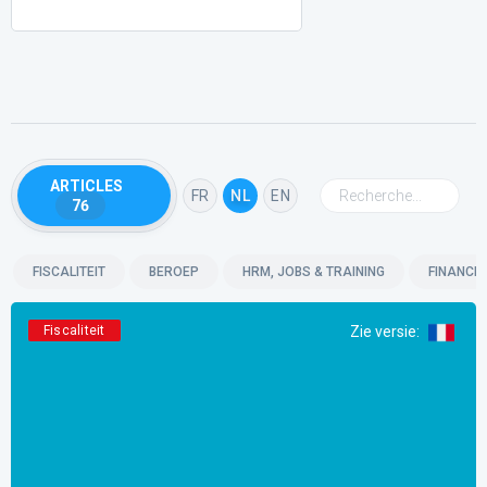
ARTICLES
FR
NL
EN
76
FISCALITEIT
BEROEP
HRM, JOBS & TRAINING
FINANCIË
Fiscaliteit
Zie versie
: