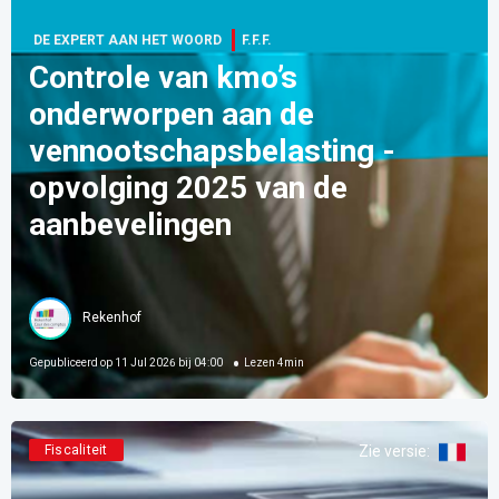
DE EXPERT AAN HET WOORD
F.F.F.
Controle van kmo’s
onderworpen aan de
vennootschapsbelasting -
opvolging 2025 van de
aanbevelingen
Rekenhof
Gepubliceerd op
11 Jul 2026 bij 04:00
Lezen
4
min
Fiscaliteit
Zie versie
: