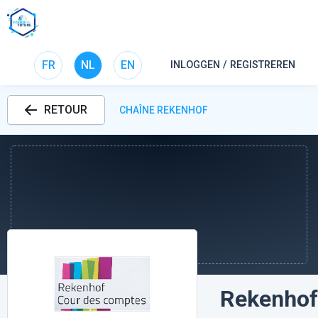
FR
NL
EN
INLOGGEN / REGISTREREN
RETOUR
CHAÎNE REKENHOF
Rekenhof