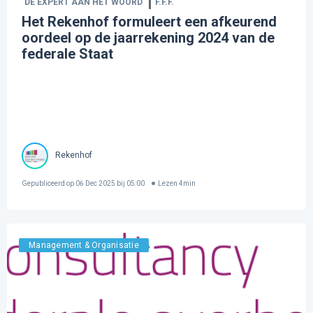
DE EXPERT AAN HET WOORD
F.F.F.
Het Rekenhof formuleert een afkeurend
oordeel op de jaarrekening 2024 van de
federale Staat
Rekenhof
Gepubliceerd op
06 Dec 2025 bij 05:00
Lezen
4
min
Management & Organisatie