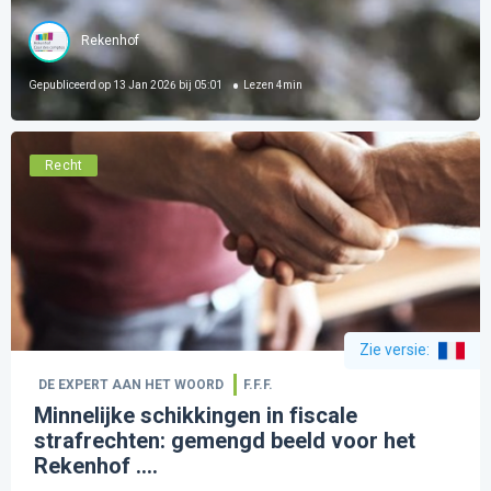
Rekenhof
Gepubliceerd op
13 Jan 2026 bij 05:01
Lezen
4
min
Recht
Zie versie
:
DE EXPERT AAN HET WOORD
F.F.F.
Minnelijke schikkingen in fiscale
strafrechten: gemengd beeld voor het
Rekenhof ....