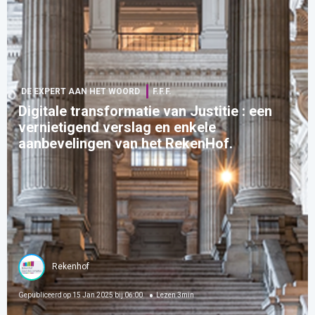
DE EXPERT AAN HET WOORD
F.F.F.
Digitale transformatie van Justitie : een
vernietigend verslag en enkele
aanbevelingen van het RekenHof.
Rekenhof
Gepubliceerd op
15 Jan 2025 bij 06:00
Lezen
3
min