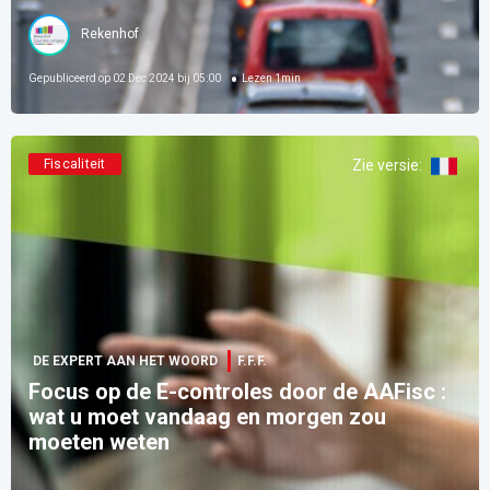
Rekenhof
Gepubliceerd op
02 Dec 2024 bij 05:00
Lezen
1
min
Fiscaliteit
Zie versie
:
DE EXPERT AAN HET WOORD
F.F.F.
Focus op de E-controles door de AAFisc :
wat u moet vandaag en morgen zou
moeten weten