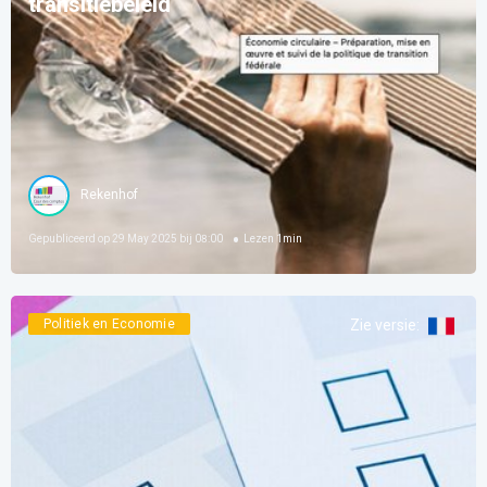
transitiebeleid
Rekenhof
Gepubliceerd op
29 May 2025 bij 08:00
Lezen
1
min
Politiek en Economie
Zie versie
: