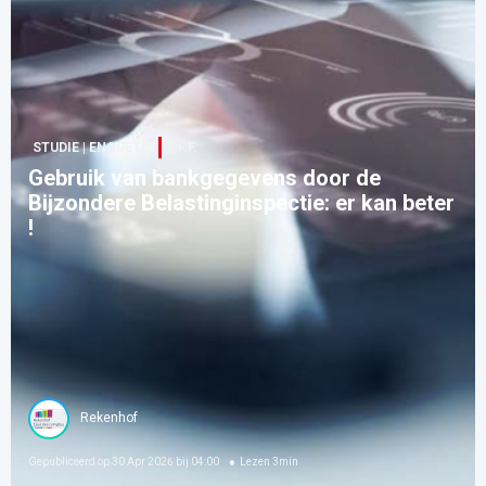
STUDIE | ENQUETE
F.F.F.
Gebruik van bankgegevens door de
Bijzondere Belastinginspectie: er kan beter
!
Rekenhof
Gepubliceerd op
30 Apr 2026 bij 04:00
Lezen
3
min