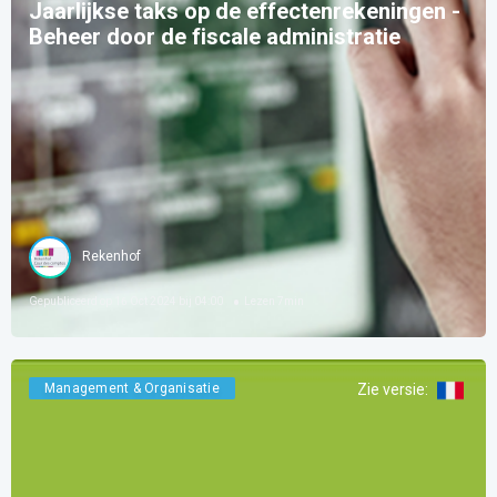
Jaarlijkse taks op de effectenrekeningen -
Beheer door de fiscale administratie
Rekenhof
Gepubliceerd op
16 Oct 2024 bij 04:00
Lezen
7
min
Management & Organisatie
Zie versie
: