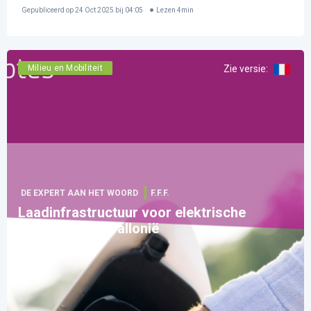
Gepubliceerd op
24 Oct 2025 bij 04:05
Lezen
4
min
Milieu en Mobiliteit
Zie versie
:
DE EXPERT AAN HET WOORD
F.F.F.
Laadinfrastructuur voor elektrische
voertuigen in Wallonië