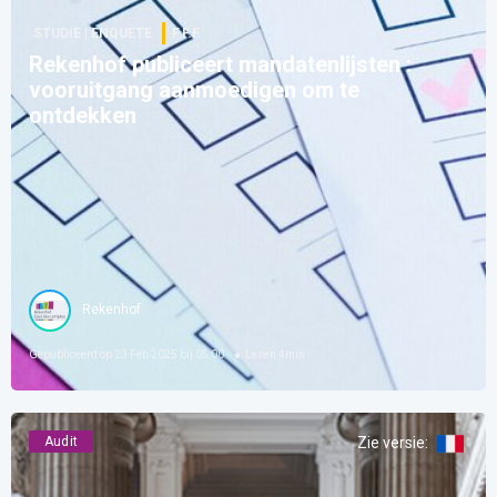
STUDIE | ENQUETE
F.F.F.
Rekenhof publiceert mandatenlijsten :
vooruitgang aanmoedigen om te
ontdekken
Rekenhof
Gepubliceerd op
23 Feb 2025 bij 05:00
Lezen
4
min
Audit
Zie versie
: