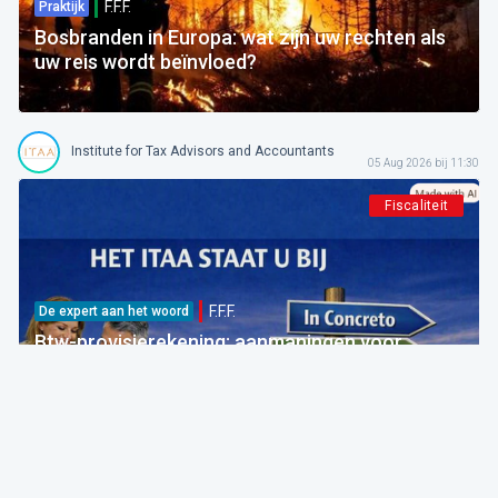
F.F.F.
Praktijk
Bosbranden in Europa: wat zijn uw rechten als
uw reis wordt beïnvloed?
Institute for Tax Advisors and Accountants
05 Aug 2026 bij 11:30
Fiscaliteit
F.F.F.
De expert aan het woord
Btw-provisierekening: aanmaningen voor
bedragen die al betaald zijn
FOD Financiën
05 Aug 2026 bij 09:30