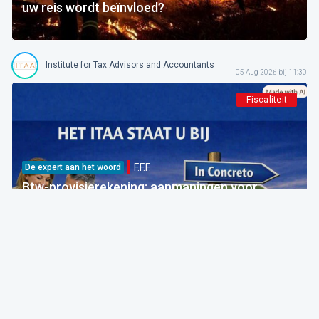
uw reis wordt beïnvloed?
Institute for Tax Advisors and Accountants
05 Aug 2026 bij 11:30
Fiscaliteit
F.F.F.
De expert aan het woord
Btw-provisierekening: aanmaningen voor
bedragen die al betaald zijn
FOD Financiën
05 Aug 2026 bij 09:30
Fiscaliteit