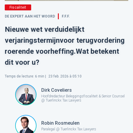
Fiscaliteit
DE EXPERT AAN HET WOORD
F.F.F.
Nieuwe wet verduidelijkt
verjaringstermijnvoor terugvordering
roerende voorheffing.Wat betekent
dit voor u?
Temps de lecture
:
6
min |
23 feb. 2026 à 05:10
Dirk Coveliers
Hoofdredacteur Beleggingsfiscaliteit & Senior Counsel
@ Tuerlinckx Tax Lawyers
Robin Rosmeulen
Paralegal @ Tuerlinckx Tax Lawyers