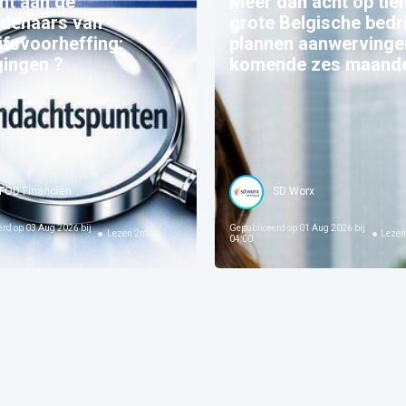
ht aan de
Meer dan acht op tie
ldenaars van
grote Belgische bedr
jfsvoorheffing:
plannen aanwervinge
gingen ?
komende zes maand
FOD Financiën
SD Worx
erd op
03 Aug 2026 bij
Gepubliceerd op
01 Aug 2026 bij
Lezen
2
min
Leze
04:00