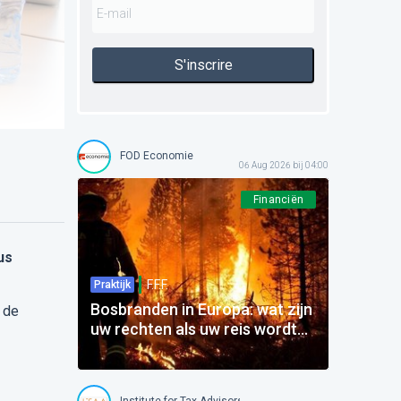
S'inscrire
FOD Economie
06 Aug 2026 bij 04:00
Financiën
us
F.F.F.
Praktijk
Bosbranden in Europa: wat zijn
 de
uw rechten als uw reis wordt
beïnvloed?
Institute for Tax Advisors and Accountants