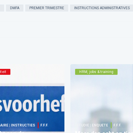
DMFA
PREMIER TRIMESTRE
INSTRUCTIONS ADMINISTRATIVES
iteit
HRM, jobs & training
AIRE | INSTRUCTIES
F.F.F.
STUDIE | ENQUETE
F.F.F.