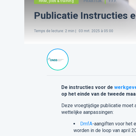
HRM, jobs & training
PRAKTIJK
F.F.F.
Publicatie Instructies 
Temps de lecture
:
2
min |
03 mrt. 2025 à 05:00
De
instructies voor de
werkgev
op het einde van de tweede maan
Deze vroegtijdige publicatie moet
wettelijke aanpassingen:
DmfA
-aangiften voor het
worden in de loop van april 2