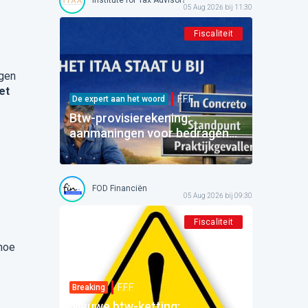
05 Aug 2026 bij 11:30
Fiscaliteit
ngen
et
F.F.F.
De expert aan het woord
Btw-provisierekening:
aanmaningen voor bedragen
die al betaald zijn
FOD Financiën
05 Aug 2026 bij 09:30
Fiscaliteit
 hoe
F.F.F.
Breaking
Nieuwe btw-ketting: