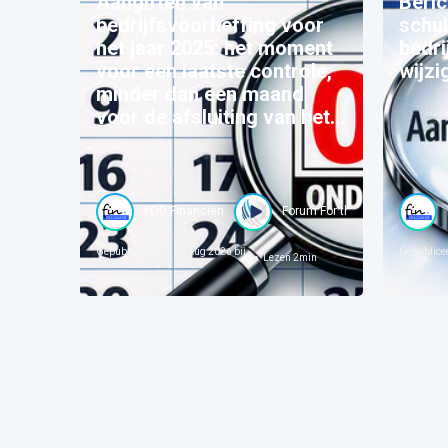
Aangiften van
Beric
bedrijfsvoorheffing voor
schu
het jaar 2025: het moment
bedri
voor een laatste controle,
wijzi
minder dan een maand
voor de afsluiting van het
betreffende programma
FOD Financiën
Forum For the Future
Gepubliceerd op
05 Aug 2026 bij
Gepublice
Lezen
2
min
04:00
04:05