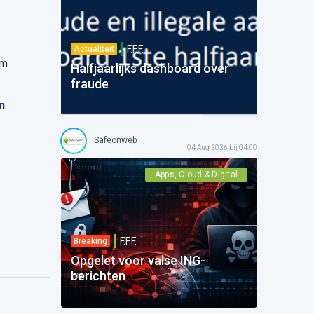
F.F.F.
Actualiteit
m
Halfjaarlijks dashboard over
fraude
n
Safeonweb
04 Aug 2026 bij 04:00
Apps, Cloud & Digital
F.F.F.
Breaking
Opgelet voor valse ING-
berichten