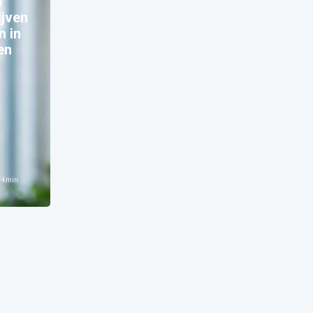
n
ijven
n in
en
n
4
min