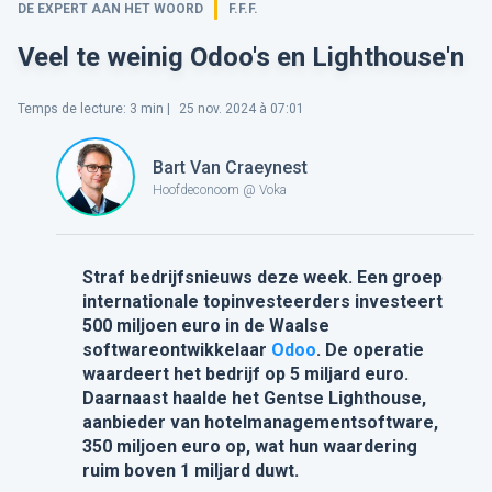
DE EXPERT AAN HET WOORD
F.F.F.
Veel te weinig Odoo's en Lighthouse'n
Temps de lecture
:
3
min |
25 nov. 2024 à 07:01
Bart Van Craeynest
Hoofdeconoom @ Voka
Straf bedrijfsnieuws deze week. Een groep
internationale topinvesteerders investeert
500 miljoen euro in de Waalse
softwareontwikkelaar
Odoo
. De operatie
waardeert het bedrijf op 5 miljard euro.
Daarnaast haalde het Gentse Lighthouse,
aanbieder van hotelmanagementsoftware,
350 miljoen euro op, wat hun waardering
rui
m boven 1 miljard duwt.