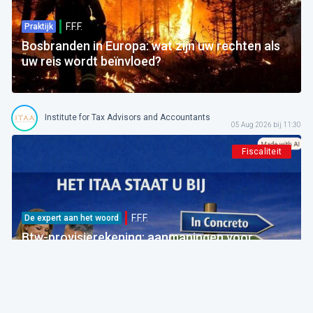
F.F.F.
Praktijk
Bosbranden in Europa: wat zijn uw rechten als
uw reis wordt beïnvloed?
Institute for Tax Advisors and Accountants
05 Aug 2026 bij 11:30
Fiscaliteit
F.F.F.
De expert aan het woord
Btw-provisierekening: aanmaningen voor
bedragen die al betaald zijn
FOD Financiën