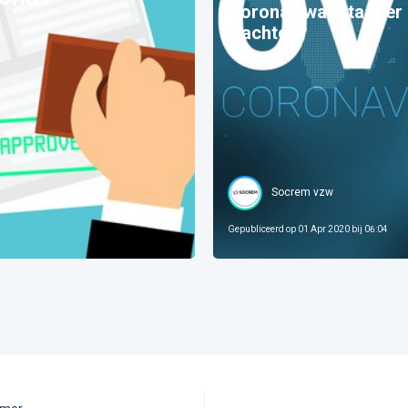
Corona : wat staat er 
wachten?
Socrem vzw
Gepubliceerd op
01 Apr 2020 bij 06:04