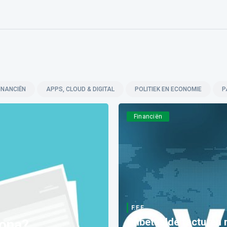
INANCIËN
APPS, CLOUD & DIGITAL
POLITIEK EN ECONOMIE
P
Financiën
F.F.F.
Onbetaalde facturen 
rona?