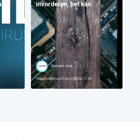
u te
invorderen, het kàn
Socrem vzw
Gepubliceerd op
20 Jan 2020 bij 11:30