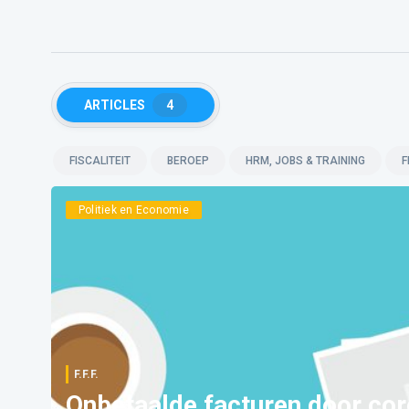
ARTICLES
4
FISCALITEIT
BEROEP
HRM, JOBS & TRAINING
F
Politiek en Economie
F.F.F.
Onbetaalde facturen door co