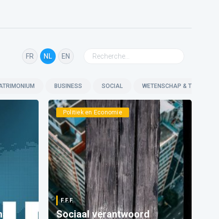
FR
NL
EN
ATRIMONIUM
BUSINESS
SOCIAL
WETENSCHAP & TECHNOLO
Politiek en Economie
F.F.F.
na
Sociaal verantwoord