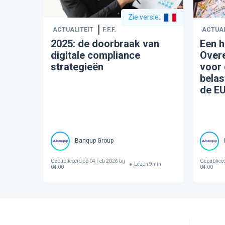
Zie versie
:
ACTUALITEIT
F.F.F.
ACTUAL
2025: de doorbraak van
Een h
digitale compliance
Over
strategieën
voor 
belas
de E
Banqup Group
Gepubliceerd op
04 Feb 2026 bij
Gepublice
Lezen
9
min
04:00
04:00