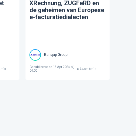
et
XRechnung, ZUGFeRD en
de geheimen van Europese
e-facturatiedialecten
Banqup Group
Gepubliceerd op
15 Apr 2026 bij
8
min
Lezen
8
min
04:00