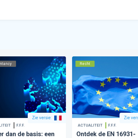
ntancy
Recht
Zie versie
:
Zie ver
ITEIT
F.F.F.
ACTUALITEIT
F.F.F.
r dan de basis: een
Ontdek de EN 16931-