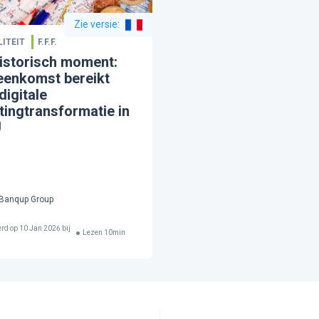
Zie versie
:
ITEIT
F.F.F.
istorisch moment:
eenkomst bereikt
digitale
tingtransformatie in
U
Banqup Group
erd op
10 Jan 2026 bij
Lezen
10
min