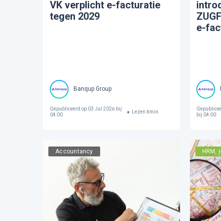
VK verplicht e-facturatie
intro
tegen 2029
ZUGF
e-fac
Banqup Group
Gepubliceerd op
03 Jul 2026 bij
Gepublice
Lezen
8
min
04:00
bij 04:00
Accountancy
HRM, j