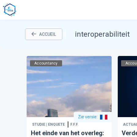
interoperabiliteit
ACCUEIL
Accountancy
Accou
Zie versie
:
STUDIE | ENQUETE
F.F.F.
ACTUAL
Het einde van het overleg:
Verde