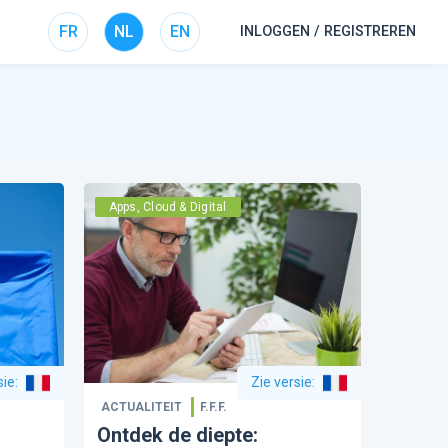
FR
NL
EN
INLOGGEN / REGISTREREN
Apps, Cloud & Digital
sie
:
Zie versie
:
ACTUALITEIT
F.F.F.
Ontdek de diepte: