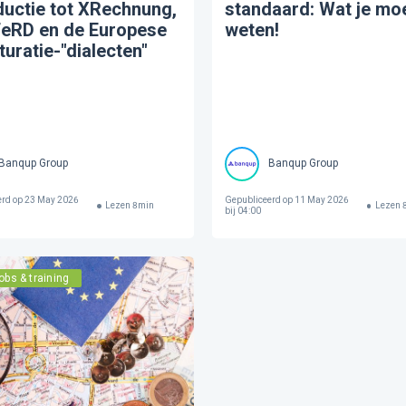
ductie tot XRechnung,
standaard: Wat je mo
eRD en de Europese
weten!
turatie-"dialecten"
Banqup Group
Banqup Group
erd op
23 May 2026
Gepubliceerd op
11 May 2026
Lezen
8
min
Lezen
bij 04:00
obs & training